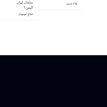
سلمان إيران
ولاء عمران
اليمن؟
صالح أبوعوذل