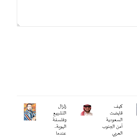
كيف
زلزال
قايضت
التشييع
السعودية
وفلسفة
أمن الجنوب
الهوية..
العربي
عندما