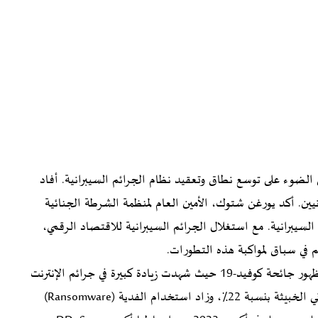
لضوء على توسع نطاق وتعقيد نظام الجرائم السيبرانية. أفاد
نيين. أكد يورغن شتوك، الأمين العام لمنظمة الشرطة الجنائية
ت السيبرانية. مع استغلال الجرائم السيبرانية للاقتصاد الرقمي،
 في سباق لمواكبة هذه التطورات.
مشكلات نظام الجرائم السيبرانيه ازدادت مع بداية ظهور ظهور جائحة كوفيد-19 حيث شهدت زيادة كبيرة في جرائم الإنترنت
والتصيد الاحتيالي، وارتفع تسجيل نطاقات البريد الإلكتروني الخبيثة بنسبة 22٪، وزاد استخدام الفدية (Ransomware)