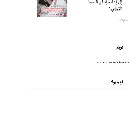
إلى إعادة إنتاج النفوذ
الإيراني؟
تحليلات
تويتر
socials::socials.tweets
فيسبوك