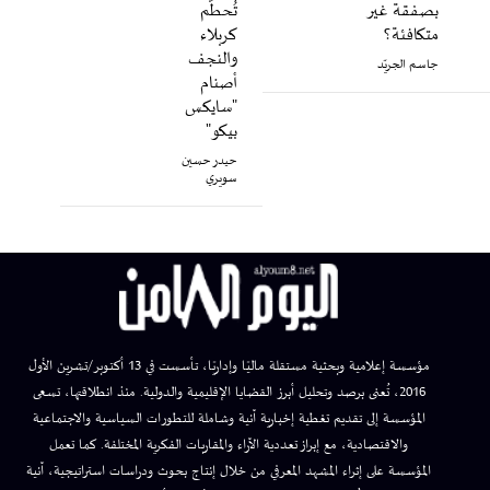
بصفقة غير
تُحطّم
متكافئة؟
كربلاء
والنجف
جاسم الجريّد
أصنام
"سايكس
بيكو"
حيدر حسين
سويري
مؤسسة إعلامية وبحثية مستقلة ماليًا وإداريًا، تأسست في 13 أكتوبر/تشرين الأول
2016، تُعنى برصد وتحليل أبرز القضايا الإقليمية والدولية. منذ انطلاقتها، تسعى
المؤسسة إلى تقديم تغطية إخبارية آنية وشاملة للتطورات السياسية والاجتماعية
والاقتصادية، مع إبراز تعددية الآراء والمقاربات الفكرية المختلفة. كما تعمل
المؤسسة على إثراء المشهد المعرفي من خلال إنتاج بحوث ودراسات استراتيجية، آنية