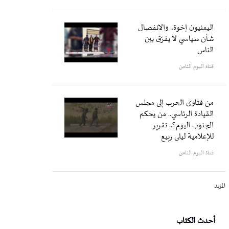
اليمنيون إخوة.. والانفصال
شأن سياسي لا يفرّق بين
الناس
قناة اليوم الثامن
من فتاوى الحرب إلى مجلس
القيادة الرئاسي.. من يحكم
الجنوب اليوم؟.. تقرير
للإعلامية ليلى ربيع
قناة اليوم الثامن
المزيد
أحدث الكتاب