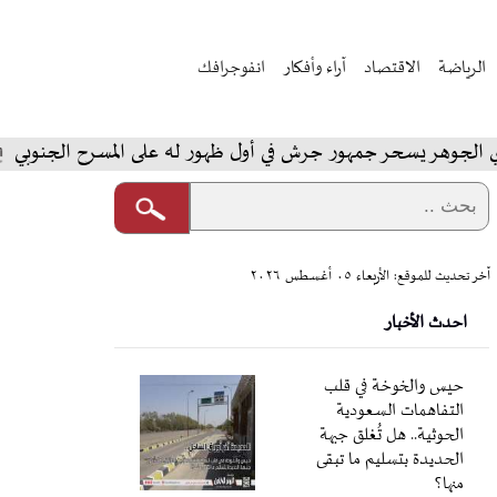
الرياضة
الاقتصاد
آراء وأفكار
انفوجرافك
ر يسحر جمهور جرش في أول ظهور له على المسرح الجنوبي
ا
آخر تحديث للموقع: الأربعاء ٠٥ أغسطس ٢٠٢٦
احدث الأخبار
حيس والخوخة في قلب
التفاهمات السعودية
الحوثية.. هل تُغلق جبهة
الحديدة بتسليم ما تبقى
منها؟