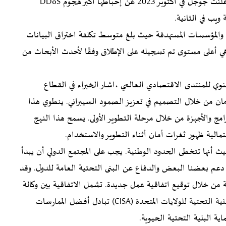
وهجمات الخدمة الموزعة المنعدمة (DDoS) بشكل كبير. وأعلنت جوجل في أكتوبر 2023 عن إحباطها أكبر هجوم DDoS
ت والمؤسسات المستهدفة حيث بلغ متوسط تكلفة اختراق البيانات
ي العام الماضي، وهي أعلى مستوى تم تسجيله على الإطلاق وفقًا لأحدث الأبحاث من
نوي للمنتدى الاقتصادي العالمي ،اشار الخبراء في القطاع
أمان من خلال التصميم في تعزيز الصمود السيبراني. ينطوي هذا
امج والأجهزة من خلال مرحلة التطوير الأولى. يسمح هذا النهج
مالية ظهور ثغرات أمان أثناء التطوير والاستخدام.
حيث أنها تتخطى الحدود الوطنية. يجب على المجتمع الدولي أن يبدأ
ن دعم بعضنا البعض والدفاع عن البنى التحتية العامة للدول. وقد
بية من خلال توقيع اتفاقية عمل جديدة. تشمل الاتفاقية بين وكالة
الاتحاد الأوروبي لأمن المعلومات ووكالة الأمن السيبراني والبنية التحتية للولايات المتحدة (CISA) تبادل أفضل الممارسات
ية البنية التحتية الحيوية.