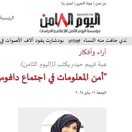
من نحن |
هيئة التحرير |
اتصل بنا
الرئيسية
افت منه النساء
بودشارت يقود آلاف الأصوات في أمسية اس
آراء وأفكار
هبة فهيم حيدر يكتب لـ(اليوم الثامن):
"أمن المعلومات في اجتماع دافو
الجمعة ١٩ يناير ٢٠٢٤