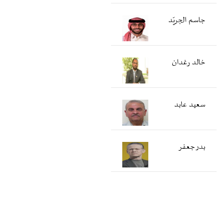
جاسم الجريّد
خالد رغدان
سعید عابد
بدر جعفر