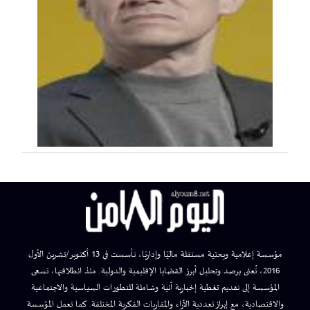
مؤسسة إعلامية وبحثية مستقلة ماليًا وإداريًا، تأسست في 13 أكتوبر/تشرين الأول
2016، تُعنى برصد وتحليل أبرز القضايا الإقليمية والدولية. منذ انطلاقتها، تسعى
المؤسسة إلى تقديم تغطية إخبارية آنية وشاملة للتطورات السياسية والاجتماعية
والاقتصادية، مع إبراز تعددية الآراء والمقاربات الفكرية المختلفة. كما تعمل المؤسسة