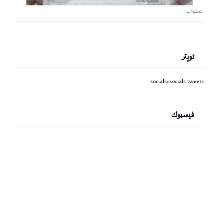
تحليلات
تويتر
socials::socials.tweets
فيسبوك