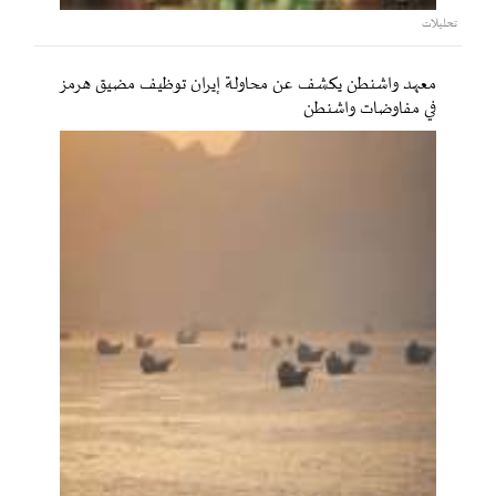
تحليلات
معهد واشنطن يكشف عن محاولة إيران توظيف مضيق هرمز
في مفاوضات واشنطن