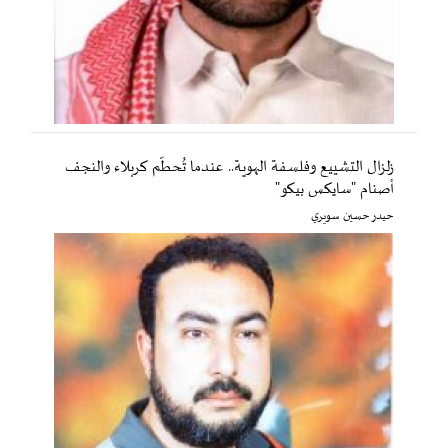
زلزال التشييع وفلسفة الهوية.. عندما تُحطّم كربلاء والنجف
أصنام "سايكس بيكو"
حيدر حسين سويري