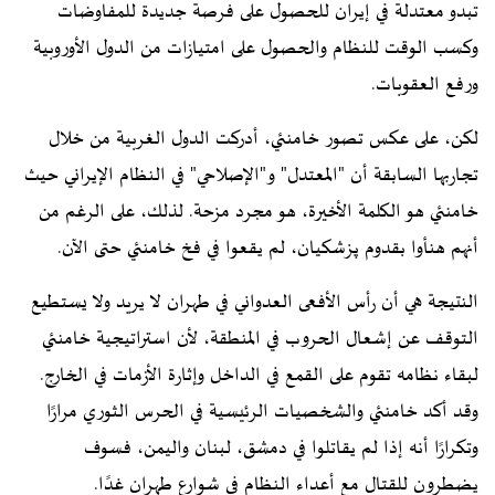
تبدو معتدلة في إيران للحصول على فرصة جديدة للمفاوضات
وكسب الوقت للنظام والحصول على امتيازات من الدول الأوروبية
ورفع العقوبات.
لكن، على عكس تصور خامنئي، أدركت الدول الغربية من خلال
تجاربها السابقة أن "المعتدل" و"الإصلاحي" في النظام الإيراني حيث
خامنئي هو الكلمة الأخيرة، هو مجرد مزحة. لذلك، على الرغم من
أنهم هنأوا بقدوم پزشکیان، لم يقعوا في فخ خامنئي حتى الآن.
النتيجة هي أن رأس الأفعى العدواني في طهران لا يريد ولا يستطيع
التوقف عن إشعال الحروب في المنطقة، لأن استراتيجية خامنئي
لبقاء نظامه تقوم على القمع في الداخل وإثارة الأزمات في الخارج.
وقد أكد خامنئي والشخصيات الرئيسية في الحرس الثوري مرارًا
وتكرارًا أنه إذا لم يقاتلوا في دمشق، لبنان واليمن، فسوف
يضطرون للقتال مع أعداء النظام في شوارع طهران غدًا.