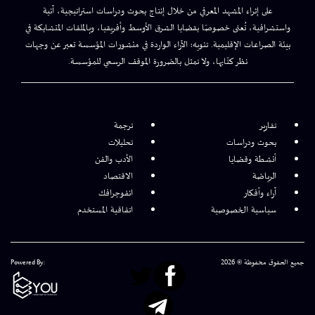
على إثراء المشهد المعرفي من خلال إنتاج بحوث ودراسات استراتيجية، آنية
واستشرافية، تُعنى خصوصًا بقضايا الشرق الأوسط وأفريقيا، وبالملفات المتشابكة في
بيئة الصراعات الإقليمية. تنويه: الآراء الواردة في منشورات المؤسسة تعبر عن وجهات
نظر كتّابها، ولا تمثل بالضرورة الموقف الرسمي للمؤسسة.
تقارير
ترجمة
بحوث ودراسات
تحليلات
أنشطة وقضايا
الأدب والفن
الرياضة
الاقتصاد
آراء وأفكار
انفوجرافك
سياسية الخصوصية
اتفاقية المستخدم
جميع الحقوق محفوظة © 2026
Powered By: