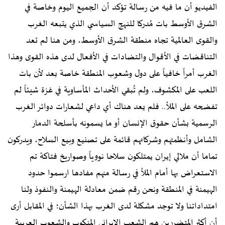
الفيديو أن ما فيه من رسالة تؤكد أن الجميع اليوم وخاصة في
الشرق الأوسط بات مُدركا للنهج السياسي الذي يتبعه الغرب
والقوى العالمية تجاه منطقة الشرق الأوسط، ومن هنا لم تعد
التناقضات في الأقوال والتضادات في الأفعال لدى هذه القوى وهذا
الغرب أمراً خافياً على دول وشعوب المنطقة خاصة بعد لأن بات
اللعب على المكشوف، ولم تُبقي الأحداث المأساوية في غزة شيئاً لم
تفضحه على الملأ.. فلم يعد هناك أي داعي لشعارات دوائر الغرب
الرسمية بشأن حقوق الإنسان أو ما يسمونه بأسلحة الدمار
الشامل وأنظمتهم وشركاتهم قائمة على تصنيع وبيع السلاح، ويدركون
تماما أن ملالي إيران يمتلكون سلاحا نووياً وصواريخ فتاكة تم
الاستعراض بها أمام الملأ في رسالة منهم مفادها ارسموا حدود
الهيمنة في المنطقة ونحن رقم ضمن معادلة الهيمنة والنفوذ ولنا
امتداداتنا ولا توجد مشكلة لدى الغرب بهذا الشأن؛ في المقابل أرى
أن أكثر المتضررين هم الشعب الإيراني المنكوب والشعوب العربية