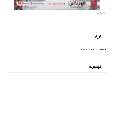
تحليلات
تويتر
socials::socials.tweets
فيسبوك