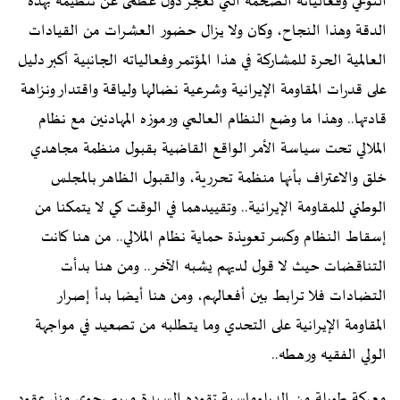
النوعي وفعالياته الضخمة التي تعجز دولً عظمى عن تنظيمه بهذه
الدقة وهذا النجاح، وكان ولا يزال حضور العشرات من القيادات
العالمية الحرة للمشاركة في هذا المؤتمر وفعالياته الجانبية أكبر دليل
على قدرات المقاومة الإيرانية وشرعية نضالها ولياقة واقتدار ونزاهة
قادتها.. وهذا ما وضع النظام العالمي ورموزه المهادنين مع نظام
الملالي تحت سياسة الأمر الواقع القاضية بقبول منظمة مجاهدي
خلق والاعتراف بأنها منظمة تحررية، والقبول الظاهر بالمجلس
الوطني للمقاومة الإيرانية.. وتقييدهما في الوقت كي لا يتمكنا من
إسقاط النظام وكسر تعويذة حماية نظام الملالي.. من هنا كانت
التناقضات حيث لا قول لديهم يشبه الآخر.. ومن هنا بدأت
التضادات فلا ترابط بين أفعالهم، ومن هنا أيضا بدأ إصرار
المقاومة الإيرانية على التحدي وما يتطلبه من تصعيد في مواجهة
الولي الفقيه ورهطه..
معركة طويلة من الدبلوماسية تقوده السيدة مريم رجوي منذ عقود