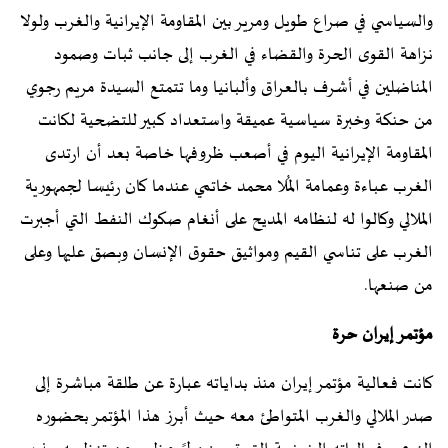
والسياسي في صراع طويل ومرير بين المقاومة الإيرانية والغرب ولولا
نزاهة القوى الحرة والقضاء في الغرب إلى جانب ثبات وصمود
المناضلين في أشرف بالعراق وألبانيا وما تتمتع السيدة مريم رجوي
من حنكة وخبرة سياسية عميقة واستعداد كبير للتضحية لكانت
المقاومة الإيرانية اليوم في أصعب ظروفها خاصة بعد أن ارتدى
الغرب عباءة وعمامة المُلا محمد خاتمي عندما كان رئيسا لجمهورية
الملالي وكالوا له لنظامه المديح على أنغام صكوك النفط التي أجبرت
الغرب على تناسي القيم ومواثيق حقوق الإنسان وبصق عليها وعلى
من صنعها.
مؤتمر إيران حرة
كانت فعالية مؤتمر إيران منذ بداياته عبارة عن طلقة مباشرة إلى
صدر الملالي والغرب المتواطئ معه حيث أبرز هذا المؤتمر بحضوره