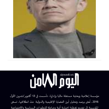
مؤسسة إعلامية وبحثية مستقلة ماليًا وإداريًا، تأسست في 13 أكتوبر/تشرين الأول
2016، تُعنى برصد وتحليل أبرز القضايا الإقليمية والدولية. منذ انطلاقتها، تسعى
المؤسسة إلى تقديم تغطية إخبارية آنية وشاملة للتطورات السياسية والاجتماعية