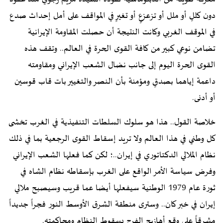
دون كللٍ أو ملل أو تزعزعٍ أو تغيرٍ في المواقف على أمل إحداث صدع
في الموقف الغربي وكانت النتيجة أن حصلت المقاومة الإيرانية
تضامن نوعي كبير من كافة القوى الحرة في العالم.. وتقف هذه
القوى الحرة اليوم إلى جانب نضال الشعب الإيراني ومقاومته
داعمة إياهما بصدقٍ ومؤمنة بأن النصر والتغيير بات قاب قوسين
أو أدنى.
خلاصة القول.. هذا هو سلوك السلطات التنفيذية في الغرب تخشى
كل وطني في هذا العالم ولا تريد إسقاط القوى الرجعية بما في ذلك
نظام الملالي الدكتاتوري في إيران..؛ لكن كما فعلها الشعب الإيراني
وفرض سياسة الأمر الواقع على الغرب بإسقاطه نظام الشاه في
ثورة عام 1979 الوطنية سيفعلها أيضا عما قريب وسيصبح ملالي
إيران في خبر كان.. وسترى منطقة الشرق الأوسط النور فجراً جديداً
مشرقاً على وقع أهازيج الفرح بسقوط النظام ومحاكمته.