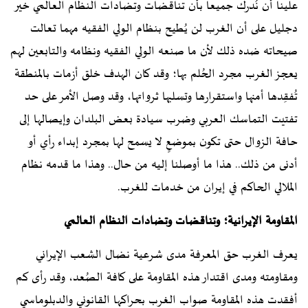
علينا أن نُدرك جميعا بأن تناقضات وتضادات النظام العالمي خير
دجليل على أن الغرب لن يُطيح بنظام الولي الفقيه مهما تعالت
صيحاته ضده ذلك لأن ما صنعه الولي الفقيه ونظامه والتابعين لهم
يعجز الغرب مجرد الحُلم بها؛ وقد كان الهدف خلق أزمات بالمنطقة
تُفقِدها أمنها واستقرارها وتسلبها ثرواتها، وقد وصل الأمر على حد
تفتيت التماسك العربي وضرب سيادة بعض البلدان وإيصالها إلى
حافة الزوال حتى تكون بموضعٍ لا يسمح لها بمجرد إبداء رأي أو
أدنى من ذلك.. هذا ما أوصلنا إليه من حال.. وهذا ما قدمه نظام
الملالي الحاكم في إيران من خدمات للغرب.
المقاومة الإيرانية؛ وتناقضات وتضادات النظام العالمي
يعرف الغرب حق المعرفة مدى شرعية نضال الشعب الإيراني
ومقاومته ومدى اقتدار هذه المقاومة على كافة الصُعد، وقد رأى كم
أفقدت هذه المقاومة صواب الغرب بحراكها القانوني والدبلوماسي