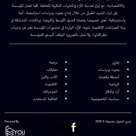
والاقتصادية، مع إبراز تعددية الآراء والمقاربات الفكرية المختلفة. كما تعمل المؤسسة
على إثراء المشهد المعرفي من خلال إنتاج بحوث ودراسات استراتيجية، آنية
واستشرافية، تُعنى خصوصًا بقضايا الشرق الأوسط وأفريقيا، وبالملفات المتشابكة في
بيئة الصراعات الإقليمية. تنويه: الآراء الواردة في منشورات المؤسسة تعبر عن وجهات
نظر كتّابها، ولا تمثل بالضرورة الموقف الرسمي للمؤسسة.
تقارير
ترجمة
بحوث ودراسات
تحليلات
أنشطة وقضايا
الأدب والفن
الرياضة
الاقتصاد
آراء وأفكار
انفوجرافك
سياسية الخصوصية
اتفاقية المستخدم
جميع الحقوق محفوظة © 2026
Powered By: