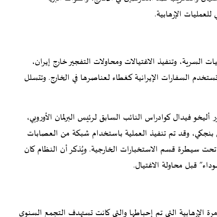
للعمليات الإرهابية.
ات السرية، وتنفيذ الاغتيالات ومحاولات التفجير خارج إيران،
تستخدم السفارات الإيرانية كغطاء لعناصرها في الخارج. وتتسلل
أليخو فيدال كوادراس النائب السابق لرئيس البرلمان الأوروبي،
ى حسيني بنجكي، وقد تم تنفيذ العملية باستخدام شبكة من العصابات
ت تحت سيطرة قسم الاستخبارات الخارجية. ويُذكر أن النظام كان
داء” قبل محاولة الاغتيال.
رة الإرهابية التي تم إحباطها والتي كانت تستهدف التجمع السنوي