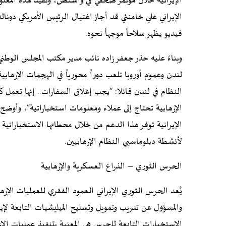
الإيرانية خلال مؤتمر صحفي في واشنطن، وتفيد هذه المعلوم
الإيراني علي خامنئي قد أجاز اغتيال الرئيس الأمريكي دون
فيديو يظهر سلاحاً موجهاً نحوه.
وبناءً عليه حذر جعفر زاده نائب مدير مكتب المجلس الوطني 
لندن وعموم أوروبا تلعب دوراً محورياً في الهجمات الإرهاب
النظام في لندن قائلا: “يجب إغلاق السفارات.. إنها تعمل ك
الإرهابية تحتاج إلى عملاء ومعلومات استخباراتية”، وأوضح 
الإيرانية توفر هذا الدعم من خلال محطاتها الاستخباراتية ا
لأنشطة دبلوماسيي النظام الإرهابيين.
الحرس الثوري – الذراع العسكرية والإرهابية
يُعد الحرس الثوري الإيراني العمود الفقري للعمليات الإر
والمسؤول عن تدريب وتمويل وتسليح الميليشيات التابعة لإي
الاستخبارات التابعة للحرس هي المعنية بتنفيذ عمليات الاغ