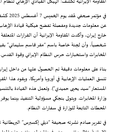
المقاومة الإيرانية تكشف: الهيكل القيادي الإرهابي لنظام ال
في مؤتمر
عن معلومات جديدة ومفصلة تفضح هيكلية قيادة الإرهاب في 
خارج إيران، وأكدت المقاومة الإيرانية أن القرارات المتعلقة
شخصياً، وأن لجنة خاصة باسم “مقر قاسم سليماني” بقيادة 
المخابرات واستخبارات حرس النظام الإيراني وقوة القدس.
بناءً على معلومات دقيقة تم الحصول عليها من داخل إيران 
تنسق العمليات الإرهابية في أوروبا وأمريكا، ويقود هذا ال
المستعار “سيد يحيى حميدي”). وتعمل هذه القيادة بالتنس
وزارة المخابرات. ويتولى بنجكي مسؤولية التنفيذ بينما يو
المحطات التابعة للوزارة في سفارات النظام.
في تقرير صادم نشرته صحيفة “ديلي إكسبرس” البريطانية 