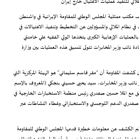
ملالي لتنفيذ عمليات الاغتيال خارج إيران
 صحفي عُقد يوم الخميس 7 أغسطس 2025 كشف مكتب ممثلية المجلس الوطني للمقاومة الإيرانية في واشنطن
نظام الملالي والمسؤولين عن التخطيط وتنفيذ الاغتيالات في
 بالعمليات الإرهابية الكبرى يتخذها الولي الفقيه علي خامنئي
نائب وزير المخابرات تتولى تنسيق هذه العمليات بين وزارة
كشفت المقاومة أن “مقر قاسم سليماني” هو الهيئة المركزية التي
مقر نائب وزير المخابرات، سيد يحيى حسيني بنجكي (المعروف بالإسم
يق مع الملا حسين صفدري رئيس منظمة الاستخبارات الخارجية في
فر صفدري الدعم اللوجستي والاستخباراتي وغطاء النشاطات عبر
تم الكشف عن معلومات خطيرة قدمها المجلس الوطني للمقاومة