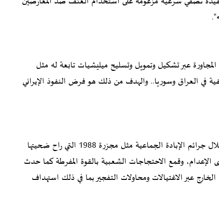
لعقيدة تُضفي شرعية مزعومة على استخدام العنف ضد المعارضين
".
المجاورة عبر تشكيل وتمويل وتسليح ميليشيات تابعة له مثل
ئفية في العراق وسوريا.. والهدف من ذلك هو فرض النفوذ الإيراني
في الداخل مارس النظام الإيراني الإرهاب ضد شعبه من خلال جرائم الإبادة الجماعية مثل مجزرة 1988 التي راح ضحيتها
ت مسمى الإعدام، وقمع الاحتجاجات الشعبية بالقوة المفرطة كما حدث
وملاحقة المعارضين في الخارج عبر الاغتيالات ومحاولات التفجير بما في ذلك استهداف