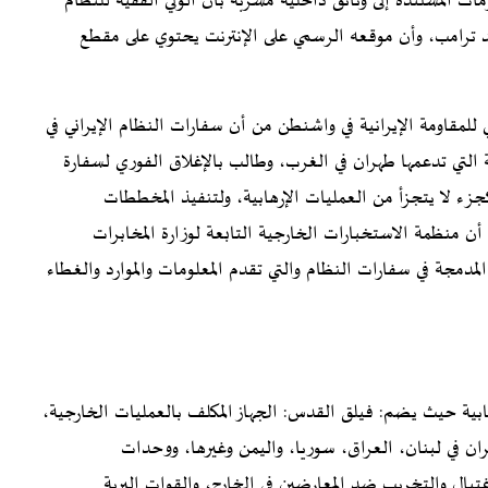
ات المستندة إلى وثائق داخلية مسربة بأن الولي الفقيه للنظام
الد ترامب، وأن موقعه الرسمي على الإنترنت يحتوي على مقطع
للمقاومة الإيرانية في واشنطن من أن سفارات النظام الإيراني في
ية التي تدعمها طهران في الغرب، وطالب بالإغلاق الفوري لسفارة
جزء لا يتجزأ من العمليات الإرهابية، ولتنفيذ المخططات
أن منظمة الاستخبارات الخارجية التابعة لوزارة المخابرات
لمدمجة في سفارات النظام والتي تقدم المعلومات والموارد والغطاء
هابية حيث يضم: فيلق القدس: الجهاز المكلف بالعمليات الخارجية،
ران في لبنان، العراق، سوريا، واليمن وغيرها، ووحدات
تيال والتخريب ضد المعارضين في الخارج، والقوات البرية