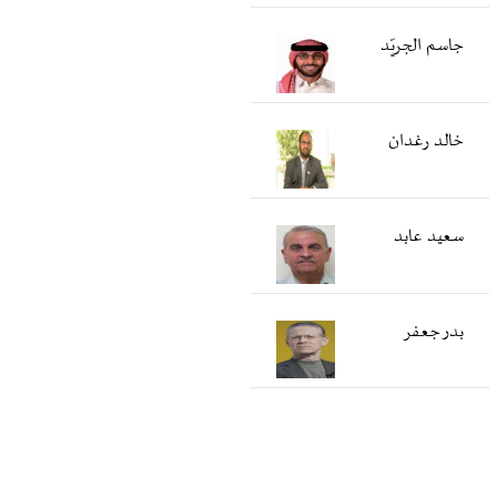
جاسم الجريّد
خالد رغدان
سعید عابد
بدر جعفر