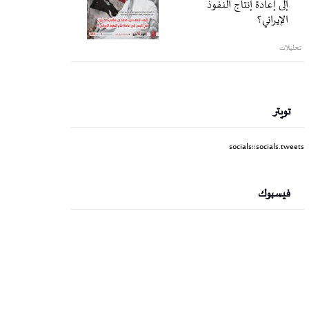
إلى إعادة إنتاج النفوذ
الإيراني؟
تحليلات
تويتر
socials::socials.tweets
فيسبوك