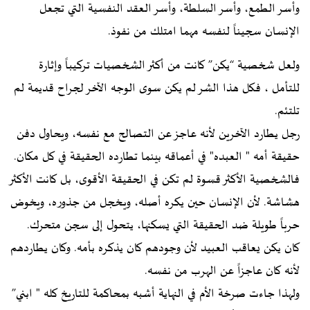
وأسر الطمع، وأسر السلطة، وأسر العقد النفسية التي تجعل
الإنسان سجيناً لنفسه مهما امتلك من نفوذ.
ولعل شخصية “يكن” كانت من أكثر الشخصيات تركيباً وإثارة
للتأمل ، فكل هذا الشر لم يكن سوى الوجه الآخر لجراح قديمة لم
تلتئم.
رجل يطارد الآخرين لأنه عاجز عن التصالح مع نفسه، ويحاول دفن
حقيقة أمه " العبده" في أعماقه بينما تطارده الحقيقة في كل مكان.
فالشخصية الأكثر قسوة لم تكن في الحقيقة الأقوى، بل كانت الأكثر
هشاشة. لأن الإنسان حين يكره أصله، ويخجل من جذوره، ويخوض
حرباً طويلة ضد الحقيقة التي يسكنها، يتحول إلى سجن متحرك.
كان يكن يعاقب العبيد لأن وجودهم كان يذكره بأمه. وكان يطاردهم
لأنه كان عاجزاً عن الهرب من نفسه.
ولهذا جاءت صرخة الأم في النهاية أشبه بمحاكمة للتاريخ كله " ابني”