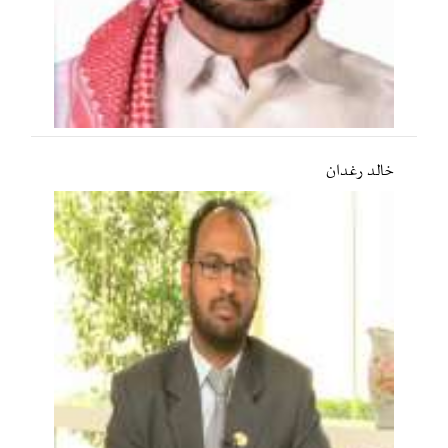
خالد رغدان