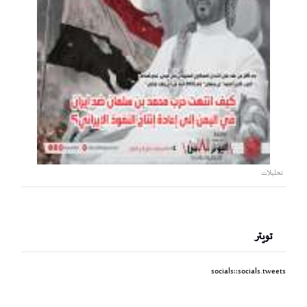
تحليلات
تويتر
socials::socials.tweets