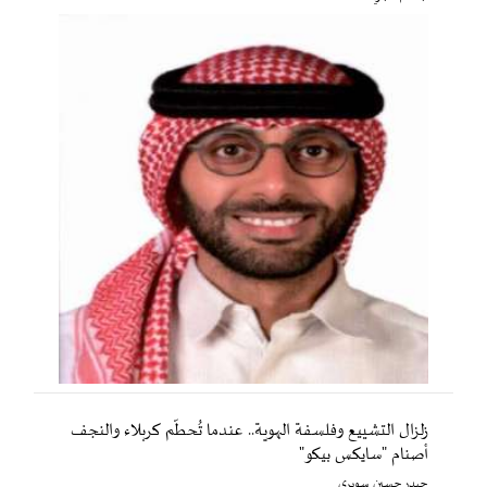
زلزال التشييع وفلسفة الهوية.. عندما تُحطّم كربلاء والنجف
أصنام "سايكس بيكو"
حيدر حسين سويري