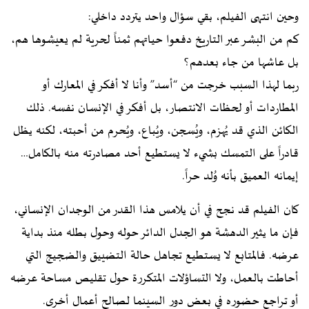
وحين انتهى الفيلم، بقي سؤال واحد يتردد داخلي:
كم من البشر عبر التاريخ دفعوا حياتهم ثمناً لحرية لم يعيشوها هم،
بل عاشها من جاء بعدهم؟
ربما لهذا السبب خرجت من “أسد” وأنا لا أفكر في المعارك أو
المطاردات أو لحظات الانتصار، بل أفكر في الإنسان نفسه. ذلك
الكائن الذي قد يُهزم، ويُسجن، ويُباع، ويُحرم من أحبته، لكنه يظل
قادراً على التمسك بشيء لا يستطيع أحد مصادرته منه بالكامل…
إيمانه العميق بأنه وُلد حراً.
كان الفيلم قد نجح في أن يلامس هذا القدر من الوجدان الإنساني،
فإن ما يثير الدهشة هو الجدل الدائر حوله وحول بطله منذ بداية
عرضه. فالمتابع لا يستطيع تجاهل حالة التضييق والضجيج التي
أحاطت بالعمل، ولا التساؤلات المتكررة حول تقليص مساحة عرضه
أو تراجع حضوره في بعض دور السينما لصالح أعمال أخرى.