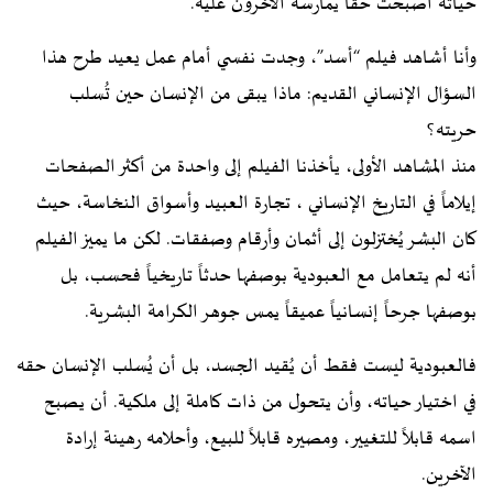
حياته أصبحت حقاً يمارسه الآخرون عليه.
وأنا أشاهد فيلم “أسد”، وجدت نفسي أمام عمل يعيد طرح هذا
السؤال الإنساني القديم: ماذا يبقى من الإنسان حين تُسلب
حريته؟
منذ المشاهد الأولى، يأخذنا الفيلم إلى واحدة من أكثر الصفحات
إيلاماً في التاريخ الإنساني ، تجارة العبيد وأسواق النخاسة، حيث
كان البشر يُختزلون إلى أثمان وأرقام وصفقات. لكن ما يميز الفيلم
أنه لم يتعامل مع العبودية بوصفها حدثاً تاريخياً فحسب، بل
بوصفها جرحاً إنسانياً عميقاً يمس جوهر الكرامة البشرية.
فالعبودية ليست فقط أن يُقيد الجسد، بل أن يُسلب الإنسان حقه
في اختيار حياته، وأن يتحول من ذات كاملة إلى ملكية. أن يصبح
اسمه قابلاً للتغيير، ومصيره قابلاً للبيع، وأحلامه رهينة إرادة
الآخرين.