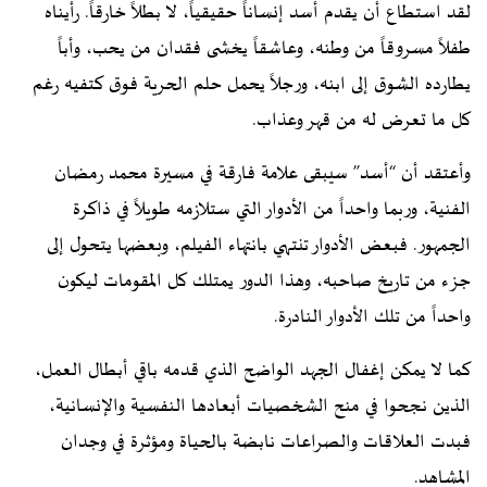
لقد استطاع أن يقدم أسد إنساناً حقيقياً، لا بطلاً خارقاً. رأيناه
طفلاً مسروقاً من وطنه، وعاشقاً يخشى فقدان من يحب، وأباً
يطارده الشوق إلى ابنه، ورجلاً يحمل حلم الحرية فوق كتفيه رغم
كل ما تعرض له من قهر وعذاب.
وأعتقد أن “أسد” سيبقى علامة فارقة في مسيرة محمد رمضان
الفنية، وربما واحداً من الأدوار التي ستلازمه طويلاً في ذاكرة
الجمهور. فبعض الأدوار تنتهي بانتهاء الفيلم، وبعضها يتحول إلى
جزء من تاريخ صاحبه، وهذا الدور يمتلك كل المقومات ليكون
واحداً من تلك الأدوار النادرة.
كما لا يمكن إغفال الجهد الواضح الذي قدمه باقي أبطال العمل،
الذين نجحوا في منح الشخصيات أبعادها النفسية والإنسانية،
فبدت العلاقات والصراعات نابضة بالحياة ومؤثرة في وجدان
المشاهد.