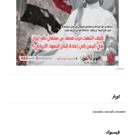
تحليلات
تويتر
socials::socials.tweets
فيسبوك