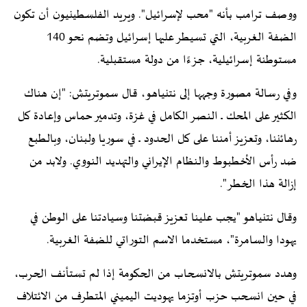
ووصف ترامب بأنه "محب لإسرائيل". ويريد الفلسطينيون أن تكون
الضفة الغربية، التي تسيطر عليها إسرائيل وتضم نحو 140
مستوطنة إسرائيلية، جزءًا من دولة مستقبلية.
وفي رسالة مصورة وجهها إلى نتنياهو، قال سموتريتش: "إن هناك
الكثير على المحك ــ النصر الكامل في غزة، وتدمير حماس وإعادة كل
رهائننا، وتعزيز أمننا على كل الحدود ــ في سوريا ولبنان، وبالطبع
ضد رأس الأخطبوط والنظام الإيراني والتهديد النووي. ولابد من
إزالة هذا الخطر".
وقال نتنياهو "يجب علينا تعزيز قبضتنا وسيادتنا على الوطن في
يهودا والسامرة"، مستخدما الاسم التوراتي للضفة الغربية.
وهدد سموتريتش بالانسحاب من الحكومة إذا لم تستأنف الحرب،
في حين انسحب حزب أوتزما يهوديت اليميني المتطرف من الائتلاف