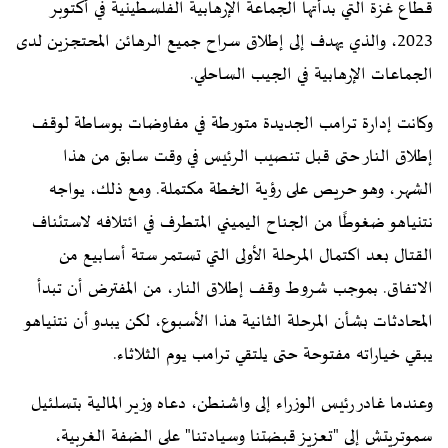
قطاع غزة التي بدأتها الجماعة الإرهابية الفلسطينية في أكتوبر
2023، والذي يهدف إلى إطلاق سراح جميع الرهائن المحتجزين لدى
الجماعات الإرهابية في الجيب الساحلي.
وكانت إدارة ترامب الجديدة متورطة في مفاوضات بوساطة لوقف
إطلاق النار حتى قبل تنصيب الرئيس في وقت سابق من هذا
الشهر، وهو حريص على رؤية الخطة مكتملة. ومع ذلك، يواجه
نتنياهو ضغوطًا من الجناح اليميني المتطرف في ائتلافه لاستئناف
القتال بعد اكتمال المرحلة الأولى التي تستمر ستة أسابيع من
الاتفاق. بموجب شروط وقف إطلاق النار، من المفترض أن تبدأ
المحادثات بشأن المرحلة الثانية هذا الأسبوع، لكن يبدو أن نتنياهو
يبقي خياراته مفتوحة حتى يلتقي ترامب يوم الثلاثاء.
وعندما غادر رئيس الوزراء إلى واشنطن، دعاه وزير المالية بتسلئيل
سموتريتش إلى "تعزيز قبضتنا وسيادتنا" على الضفة الغربية،