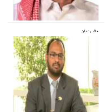
خالد رغدان