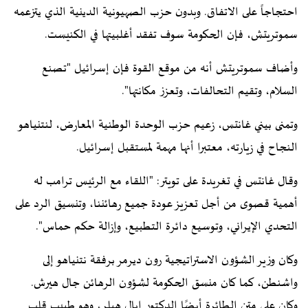
احتجاجاً على الاتفاق. وبدون حزب الصهيونية الدينية الذي يتزعمه
سموتريتش، فإن الحكومة سوف تفقد أغلبيتها في الكنيست.
وأضاف سموتريتش أنه من موقع القوة فإن إسرائيل "تصنع
السلام، وتقيم التحالفات، وتعزز مكانتها".
وتمنى بيني غانتس، زعيم حزب الوحدة الوطنية المعارض، لنتنياهو
النجاح في زيارته، معتبرا أنها مهمة لمستقبل إسرائيل.
وقال غانتس في تغريدة على تويتر: "اللقاء مع الرئيس ترامب له
أهمية قصوى من أجل تعزيز عودة جميع رهائننا، وتنسيق الرد على
التحدي الإيراني، وتوسيع دائرة التطبيع، وإزالة حكم حماس".
وكان وزير الشؤون الاستراتيجية رون ديرمر برفقة نتنياهو إلى
واشنطن، كما كان منسق الحكومة لشؤون الرهائن جال هيرش.
وكان على متن الطائرة أيضًا الدكتور إيال هيلر، وهو طبيب قلب