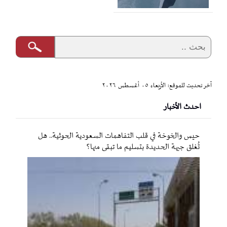
آخر تحديث للموقع: الأربعاء ٠٥ أغسطس ٢٠٢٦
احدث الأخبار
حيس والخوخة في قلب التفاهمات السعودية الحوثية.. هل
تُغلق جبهة الحديدة بتسليم ما تبقى منها؟