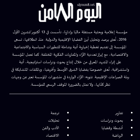
مؤسسة إعلامية وبحثية مستقلة ماليًا وإداريًا، تأسست في 13 أكتوبر/تشرين الأول
2016، تُعنى برصد وتحليل أبرز القضايا الإقليمية والدولية. منذ انطلاقتها، تسعى
المؤسسة إلى تقديم تغطية إخبارية آنية وشاملة للتطورات السياسية والاجتماعية
والاقتصادية، مع إبراز تعددية الآراء والمقاربات الفكرية المختلفة. كما تعمل المؤسسة
على إثراء المشهد المعرفي من خلال إنتاج بحوث ودراسات استراتيجية، آنية
واستشرافية، تُعنى خصوصًا بقضايا الشرق الأوسط وأفريقيا، وبالملفات المتشابكة في
بيئة الصراعات الإقليمية. تنويه: الآراء الواردة في منشورات المؤسسة تعبر عن وجهات
نظر كتّابها، ولا تمثل بالضرورة الموقف الرسمي للمؤسسة.
تقارير
ترجمة
بحوث ودراسات
تحليلات
أنشطة وقضايا
الأدب والفن
الرياضة
الاقتصاد