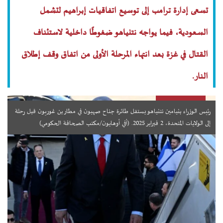
تسعى إدارة ترامب إلى توسيع اتفاقيات إبراهيم لتشمل
السعودية، فيما يواجه نتنياهو ضغوطًا داخلية لاستئناف
القتال في غزة بعد انتهاء المرحلة الأولى من اتفاق وقف إطلاق
النار.
رئيس الوزراء بنيامين نتنياهو يستقل طائرة جناح صهيون في مطار بن غوريون قبل رحلة
إلى الولايات المتحدة، 2 فبراير 2025. (أفي أوهايون/مكتب الصحافة الحكومي)