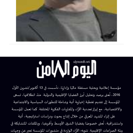
مؤسسة إعلامية وبحثية مستقلة ماليًا وإداريًا، تأسست في 13 أكتوبر/تشرين الأول
2016، تُعنى برصد وتحليل أبرز القضايا الإقليمية والدولية. منذ انطلاقتها، تسعى
المؤسسة إلى تقديم تغطية إخبارية آنية وشاملة للتطورات السياسية والاجتماعية
والاقتصادية، مع إبراز تعددية الآراء والمقاربات الفكرية المختلفة. كما تعمل المؤسسة
على إثراء المشهد المعرفي من خلال إنتاج بحوث ودراسات استراتيجية، آنية
واستشرافية، تُعنى خصوصًا بقضايا الشرق الأوسط وأفريقيا، وبالملفات المتشابكة في
بيئة الصراعات الإقليمية. تنويه: الآراء الواردة في منشورات المؤسسة تعبر عن وجهات