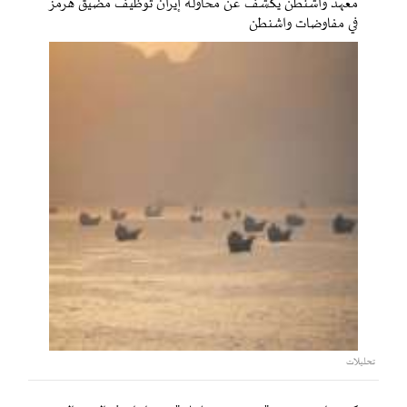
معهد واشنطن يكشف عن محاولة إيران توظيف مضيق هرمز
في مفاوضات واشنطن
تحليلات