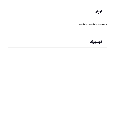
تويتر
socials::socials.tweets
فيسبوك