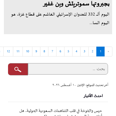
بجبروتها سموتريتش وبن غفير
اليوم ألــــ 332 للعدوان الإسرائيلي الغاشم على قطاع غزة، هو
اليوم السا...
»
12
11
10
9
8
7
6
5
4
3
2
1
«
آخر تحديث للموقع: الإثنين ١٠ أغسطس ٢٠٢٦
احدث الأخبار
حيس والخوخة في قلب التفاهمات السعودية الحوثية.. هل