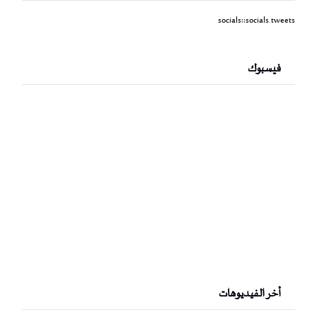
socials::socials.tweets
فيسبوك
أخر الفيديوهات