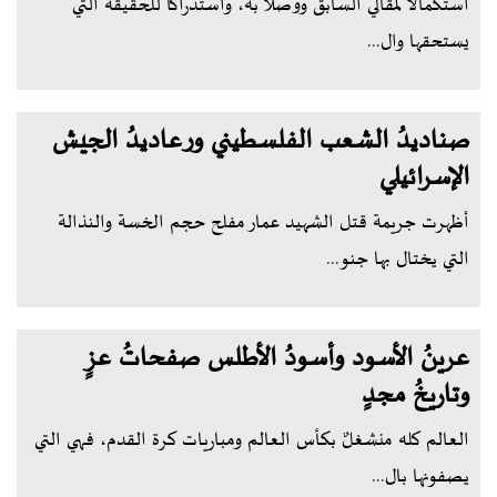
استكمالاً لمقالي السابق ووصلاً به، واستدراكاً للحقيقة التي
يستحقها وال...
صناديدُ الشعب الفلسطيني ورعاديدُ الجيش
الإسرائيلي
أظهرت جريمة قتل الشهيد عمار مفلح حجم الخسة والنذالة
التي يختال بها جنو...
عرينُ الأسود وأسودُ الأطلس صفحاتُ عزٍ
وتاريخُ مجدٍ
العالم كله منشغلٌ بكأس العالم ومباريات كرة القدم، فهي التي
يصفونها بال...