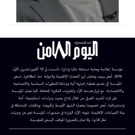
مؤسسة إعلامية وبحثية مستقلة ماليًا وإداريًا، تأسست في 13 أكتوبر/تشرين الأول
2016، تُعنى برصد وتحليل أبرز القضايا الإقليمية والدولية. منذ انطلاقتها، تسعى
المؤسسة إلى تقديم تغطية إخبارية آنية وشاملة للتطورات السياسية والاجتماعية
والاقتصادية، مع إبراز تعددية الآراء والمقاربات الفكرية المختلفة. كما تعمل المؤسسة
على إثراء المشهد المعرفي من خلال إنتاج بحوث ودراسات استراتيجية، آنية
واستشرافية، تُعنى خصوصًا بقضايا الشرق الأوسط وأفريقيا، وبالملفات المتشابكة في
بيئة الصراعات الإقليمية. تنويه: الآراء الواردة في منشورات المؤسسة تعبر عن وجهات
نظر كتّابها، ولا تمثل بالضرورة الموقف الرسمي للمؤسسة.