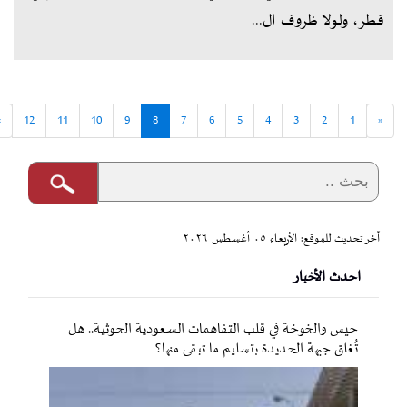
قطر، ولولا ظروف ال...
»
12
11
10
9
8
7
6
5
4
3
2
1
«
آخر تحديث للموقع: الأربعاء ٠٥ أغسطس ٢٠٢٦
احدث الأخبار
حيس والخوخة في قلب التفاهمات السعودية الحوثية.. هل
تُغلق جبهة الحديدة بتسليم ما تبقى منها؟