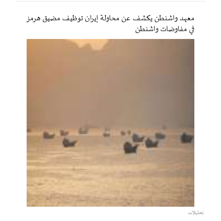
معهد واشنطن يكشف عن محاولة إيران توظيف مضيق هرمز
في مفاوضات واشنطن
تحليلات