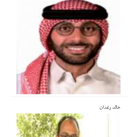
خالد رغدان