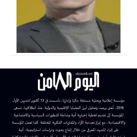
مؤسسة إعلامية وبحثية مستقلة ماليًا وإداريًا، تأسست في 13 أكتوبر/تشرين الأول
2016، تُعنى برصد وتحليل أبرز القضايا الإقليمية والدولية. منذ انطلاقتها، تسعى
المؤسسة إلى تقديم تغطية إخبارية آنية وشاملة للتطورات السياسية والاجتماعية
والاقتصادية، مع إبراز تعددية الآراء والمقاربات الفكرية المختلفة. كما تعمل المؤسسة
على إثراء المشهد المعرفي من خلال إنتاج بحوث ودراسات استراتيجية، آنية