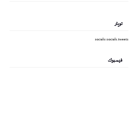
تويتر
socials::socials.tweets
فيسبوك