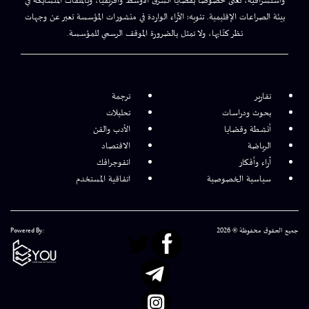
واستشرافية، تُعنى خصوصًا بقضايا الشرق الأوسط وأفريقيا، وبالملفات المتشابكة في
بيئة الصراعات الإقليمية. تنويه: الآراء الواردة في منشورات المؤسسة تعبر عن وجهات
نظر كتّابها، ولا تمثل بالضرورة الموقف الرسمي للمؤسسة.
تقارير
ترجمة
بحوث ودراسات
تحليلات
أنشطة وقضايا
الأدب والفن
الرياضة
الاقتصاد
آراء وأفكار
انفوجرافك
سياسية الخصوصية
اتفاقية المستخدم
جميع الحقوق محفوظة © 2026
Powered By: