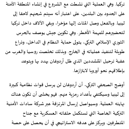
تركيا. وهي العملية التي نشطت مع الشروع في إنشاء المنطقة الآمنة
على الحدود بين البلدين، على اعتبار أنه سيتم شحنهم لاحقا إلى
ليبيا. وبالفعل وصل المئات إليها مؤخرا، وبقي الآلاف داخل تركيا
لتحضيرهم للمهمة الأخطر. وهي تكوين جيش يوصف بالحرس
الثوري الإسلامي التركي، يتولى حماية النظام في الداخل، وذراع
طويلة لتنفيذ عملياته في الخارج. وبذلك تخلصت روسيا والغرب من
عقبة ترحيل المتشددين الذي ظل أردوغان يهدد بها ويتوعد
بإطلاقهم نحو أوروبا لابتزازها.
أوضح الصحفي التركي، أن أردوغان لن يرسل قوات نظامية كبيرة
إلى ليبيا وسيكتفي بأعداد رمزية منهم. فهو يخشى أن تكون هناك
نهايته العملية. وسيواصل إرسال المرتزقة عبر شركة سادات الأمنية
التركية الخاصة التي تستكمل حلقاته العسكرية مع جناح
المتطرفين. ويركز على هدفه الاستراتيجي في أن يحصل على حصة