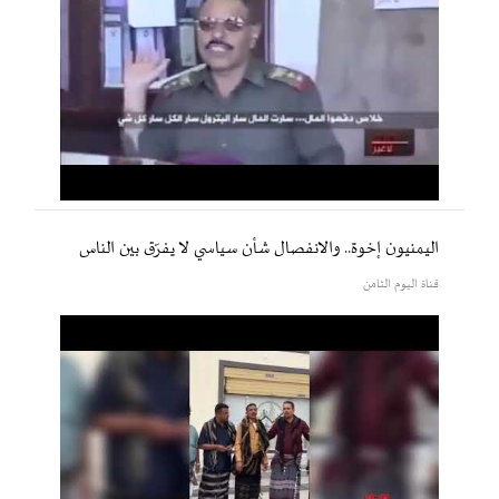
اليمنيون إخوة.. والانفصال شأن سياسي لا يفرّق بين الناس
قناة اليوم الثامن