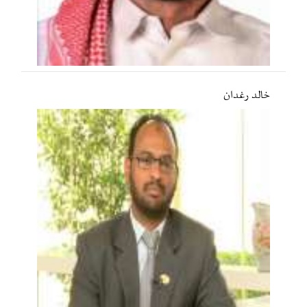
خالد رغدان