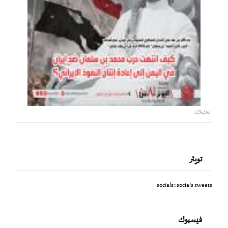
تحليلات
تويتر
socials::socials.tweets
فيسبوك