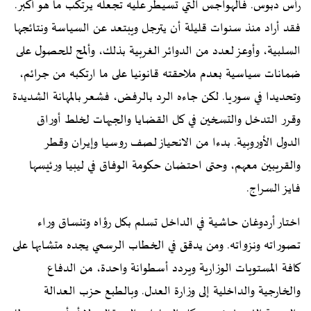
رأس دبوس. فالهواجس التي تسيطر عليه تجعله يرتكب ما هو أكبر.
فقد أراد منذ سنوات قليلة أن يترجل ويبتعد عن السياسة ونتائجها
السلبية، وأوعز لعدد من الدوائر الغربية بذلك، وألمح للحصول على
ضمانات سياسية بعدم ملاحقته قانونيا على ما ارتكبه من جرائم،
وتحديدا في سوريا. لكن جاءه الرد بالرفض، فشعر بالمهانة الشديدة
وقرر التدخل والتسخين في كل القضايا والجبهات لخلط أوراق
الدول الأوروبية. بدءا من الانحياز لصف روسيا وإيران وقطر
والقريبين معهم، وحتى احتضان حكومة الوفاق في ليبيا ورئيسها
فايز السراج.
اختار أردوغان حاشية في الداخل تسلم بكل رؤاه وتنساق وراء
تصوراته ونزواته. ومن يدقق في الخطاب الرسمي يجده متشابها على
كافة المستويات الوزارية ويردد أسطوانة واحدة، من الدفاع
والخارجية والداخلية إلى وزارة العدل. وبالطبع حزب العدالة