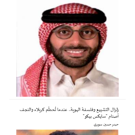
زلزال التشييع وفلسفة الهوية.. عندما تُحطّم كربلاء والنجف
أصنام "سايكس بيكو"
حيدر حسين سويري