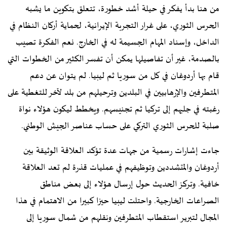
من هنا بدأ يفكر في حيلة أشد خطورة، تتعلق بتكوين ما يشبه
الحرس الثوري، على غرار التجربة الإيرانية، لحماية أركان النظام في
الداخل، وإسناد المهام الجسيمة له في الخارج. نعم الفكرة تصيب
بالصدمة، غير أن تفاصيلها يمكن أن تفسر الكثير من الخطوات التي
قام بها أردوغان في كل من سوريا ثم ليبيا. لم يتوان عن دعم
المتطرفين والإرهابيين في البلدين وترحيلهم من بلد لآخر للتغطية على
رغبته في جلبهم إلى تركيا ثم تجنيسهم. ويخطط ليكون هؤلاء نواة
صلبة للحرس الثوري التركي على حساب عناصر الجيش الوطني.
جاءت إشارات رسمية من جهات عدة تؤكد العلاقة الوثيقة بين
أردوغان والمتشددين وتوظيفهم في عمليات قذرة لم تعد العلاقة
خافية. وتركز الحديث حول إرسال هؤلاء إلى بعض مناطق
الصراعات الخارجية. واحتلت ليبيا حيزا كبيرا من الاهتمام في هذا
المجال لتبرير استقطاب المتطرفين ونقلهم من شمال سوريا إلى