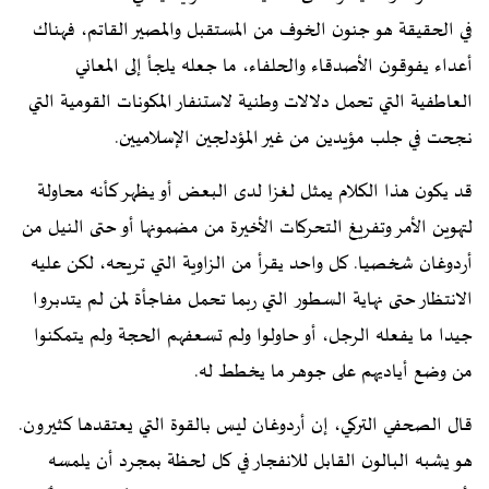
في الحقيقة هو جنون الخوف من المستقبل والمصير القاتم، فهناك
أعداء يفوقون الأصدقاء والحلفاء، ما جعله يلجأ إلى المعاني
العاطفية التي تحمل دلالات وطنية لاستنفار المكونات القومية التي
نجحت في جلب مؤيدين من غير المؤدلجين الإسلاميين.
قد يكون هذا الكلام يمثل لغزا لدى البعض أو يظهر كأنه محاولة
لتهوين الأمر وتفريغ التحركات الأخيرة من مضمونها أو حتى النيل من
أردوغان شخصيا. كل واحد يقرأ من الزاوية التي تريحه، لكن عليه
الانتظار حتى نهاية السطور التي ربما تحمل مفاجأة لمن لم يتدبروا
جيدا ما يفعله الرجل، أو حاولوا ولم تسعفهم الحجة ولم يتمكنوا
من وضع أياديهم على جوهر ما يخطط له.
قال الصحفي التركي، إن أردوغان ليس بالقوة التي يعتقدها كثيرون.
هو يشبه البالون القابل للانفجار في كل لحظة بمجرد أن يلمسه