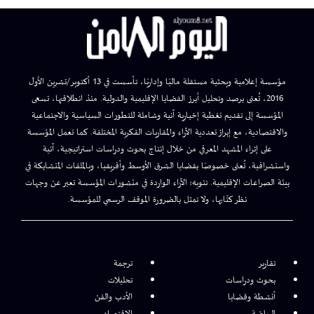
مؤسسة إعلامية وبحثية مستقلة ماليًا وإداريًا، تأسست في 13 أكتوبر/تشرين الأول
2016، تُعنى برصد وتحليل أبرز القضايا الإقليمية والدولية. منذ انطلاقتها، تسعى
المؤسسة إلى تقديم تغطية إخبارية آنية وشاملة للتطورات السياسية والاجتماعية
والاقتصادية، مع إبراز تعددية الآراء والمقاربات الفكرية المختلفة. كما تعمل المؤسسة
على إثراء المشهد المعرفي من خلال إنتاج بحوث ودراسات استراتيجية، آنية
واستشرافية، تُعنى خصوصًا بقضايا الشرق الأوسط وأفريقيا، وبالملفات المتشابكة في
بيئة الصراعات الإقليمية. تنويه: الآراء الواردة في منشورات المؤسسة تعبر عن وجهات
نظر كتّابها، ولا تمثل بالضرورة الموقف الرسمي للمؤسسة.
تقارير
ترجمة
بحوث ودراسات
تحليلات
أنشطة وقضايا
الأدب والفن