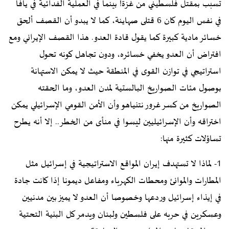
تسبب بمقتل فلسطيني من غزة! بينما في العملية الفدائية في يافا
في نفس اليوم كان 6 قتلى صهاينة، كما لا يبدو أن القصف ألحق
خسائر مادية كبيرة كما يقول قادة العدو. هذا القصف الإيراني ومع
افتراض أن العدو يخفي خسائره، ودون تجاهل كونه تحول
استراتيجي في توازن القوى في المنطقة حيث لا يمكن الاستهانة
بوصول مئات الصواريخ البالستية لمدن العدو، وما الحقته
الصواريخ من كسر غرور نتنياهو وأن الأمن القومي الإسرائيلي يمكن
اختراقه وأن الإسرائيليين ليسوا في منأى من الخطر.. إلا أنه يطرح
تساؤلات كثيرة منها:
1- لماذا لا تستهدف إيران المواقع الاستراتيجية في إسرائيل مثل
المطارات والموانئ ومحطات الكهرباء ومفاعل ديمونا إذا كانت جادة
في إيذاء إسرائيل وردعها وخصوصا أن العدو لا يميز بين مدنيين
وعسكرين في حربه على فلسطين ولبنان ويدمر كل البنية التحتية