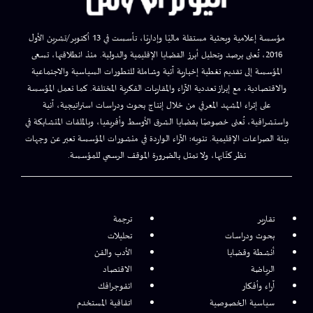
مؤسسة إعلامية وبحثية مستقلة ماليًا وإداريًا، تأسست في 13 أكتوبر/تشرين الأول
2016، تُعنى برصد وتحليل أبرز القضايا الإقليمية والدولية. منذ انطلاقتها، تسعى
المؤسسة إلى تقديم تغطية إخبارية آنية وشاملة للتطورات السياسية والاجتماعية
والاقتصادية، مع إبراز تعددية الآراء والمقاربات الفكرية المختلفة. كما تعمل المؤسسة
على إثراء المشهد المعرفي من خلال إنتاج بحوث ودراسات استراتيجية، آنية
واستشرافية، تُعنى خصوصًا بقضايا الشرق الأوسط وأفريقيا، وبالملفات المتشابكة في
بيئة الصراعات الإقليمية. تنويه: الآراء الواردة في منشورات المؤسسة تعبر عن وجهات
نظر كتّابها، ولا تمثل بالضرورة الموقف الرسمي للمؤسسة.
تقارير
ترجمة
بحوث ودراسات
تحليلات
أنشطة وقضايا
الأدب والفن
الرياضة
الاقتصاد
آراء وأفكار
انفوجرافك
سياسية الخصوصية
اتفاقية المستخدم