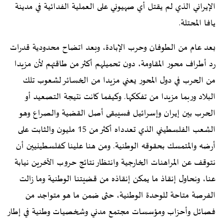
الإيراني الذي لم يقتل أي صهيوني على العملية الفدائية في مدينة
يافا المحتلة.
بعد عام من الطوفان وحرب الإبادة، وبعد اتضاح محدودية قدرات
رد أطراف محور المقاومة، دون تحميلهم أكثر من طاقتهم لأن مزيدا
من الحرب في دول المحور يعني مزيدا من الخسائر لشعوب تلك
البلاد وربما مزيدا من تفككها. وكيفما كانت نتيجة التصعيد أو
الحرب بين إيران وإسرائيل فسيبقى أصل القضية والصراع وهو
الشعب الفلسطيني الذي تعدداه أكثر من 15 مليون والثابت على
أرضه والمتمسك بحقوقه الوطنية. ومن هنا علينا كفلسطينيين أن
نتوقف عن المراهنات الخارجية وانتظار نتائج حروب الآخرين نيابة
عنا، ونحاول إنقاذ ما يمكن إنقاذه من قضيتنا الوطنية وما زالت
الفرصة متاحة للوحدة الوطنية، حثى ضمن ما هو متواجد من
فصائل وأحزاب ومؤسسات مجتمع مدني وشخصيات وطنية في إطار