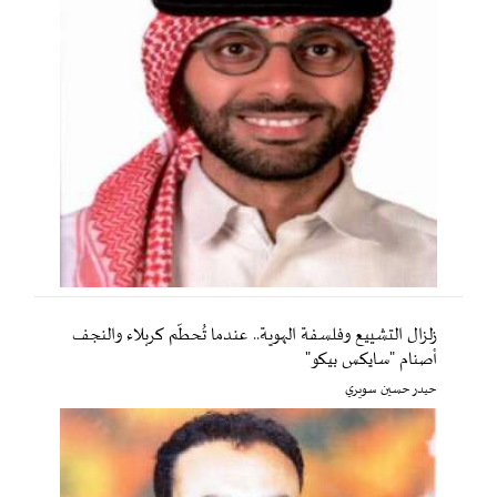
زلزال التشييع وفلسفة الهوية.. عندما تُحطّم كربلاء والنجف
أصنام "سايكس بيكو"
حيدر حسين سويري