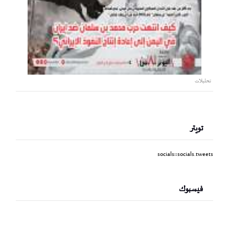
تحليلات
تويتر
socials::socials.tweets
فيسبوك