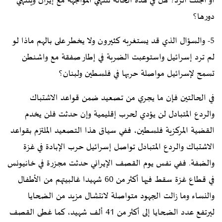
أو أجلت الرد؟ هل في هذه الحالة تنتهي المواجهة مع إيران وينتهي
دورها؟
5- والسؤال الذي قد يستغربه كثيرون ولا يخطر على بالهم ماذا لو
لم ترد إسرائيل واستوعبت الضربة في إطار صفقة مع واشنطن
تسمح لإسرائيل مواصلة حربها في فلسطين ولبنان؟
في الحالتين فإن ما يجري من تصعيد ضمن قواعد الاشتباك
والردع المتبادل لن يؤدي لحرب إقليمية وإن حدثت فلن يخدم
القضية المركزية فلسطين، ففي سياق هذا التصعيد الملتزم بقواعد
الاشتباك والردع المتبادل تواصل إسرائيل حرب الإبادة في غزة
والضفة. ففي نفس يوم القصف الإيراني حدثت مجزرة في خانيونس
في قطاع غزة سقط فيها أكثر من 60 شهيدا غالبيتهم من الأطفال
والنساء وما زالت الجهود متواصلة لانتشال مزيد من الضحايا
ليرتفع عدد الضحايا إلى أكثر من 41 ألف شهيد، كما غطى القصف