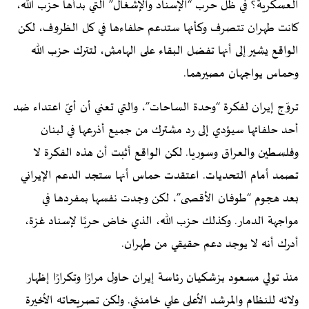
العسكرية؟ في ظل حرب “الإسناد والإشغال” التي بدأها حزب الله،
كانت طهران تتصرف وكأنها ستدعم حلفاءها في كل الظروف، لكن
الواقع يشير إلى أنها تفضل البقاء على الهامش، لتترك حزب الله
وحماس يواجهان مصيرهما.
تروّج إيران لفكرة “وحدة الساحات”، والتي تعني أن أيّ اعتداء ضد
أحد حلفائها سيؤدي إلى رد مشترك من جميع أذرعها في لبنان
وفلسطين والعراق وسوريا. لكن الواقع أثبت أن هذه الفكرة لا
تصمد أمام التحديات. اعتقدت حماس أنها ستجد الدعم الإيراني
بعد هجوم “طوفان الأقصى”، لكن وجدت نفسها بمفردها في
مواجهة الدمار. وكذلك حزب الله، الذي خاض حربًا لإسناد غزة،
أدرك أنه لا يوجد دعم حقيقي من طهران.
منذ تولي مسعود بزشكيان رئاسة إيران حاول مرارًا وتكرارًا إظهار
ولائه للنظام والمرشد الأعلى علي خامنئي. ولكن تصريحاته الأخيرة