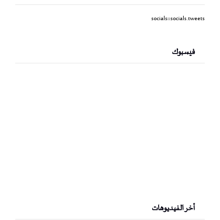
socials::socials.tweets
فيسبوك
أخر الفيديوهات