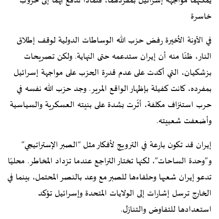
يمكنهما مواجهة إسرائيل بمفردهما، فلماذا تدفع بهما إلى حروب
خاسرة
في الآونة الأخيرة رفض حزب الله الوساطات الدولية لوقف إطلاق
النار، ظنّا منه أن إيران ستدعمه حتى النهاية. ولكن تصريحات
بزشكيان، التي أكدت على عدم قدرة الحزب على مواجهة إسرائيل
بمفرده، كانت كفيلة بإظهار الواقع المرير. وجد حزب الله نفسه في
حرب استنزاف مكلفة، أثّرت بشدة على بنيته العسكرية والسياسية
وأضعفت شعبيته.
إيران قد تكون بارعة في الترويج لأفكار مثل “الصبر الإستراتيجي”
و”وحدة الساحات”، لكنها تختار التراجع عندما تزداد المخاطر. محليّا
تدعو إيران شعبها وحلفاءها للصبر مع وعد بالنصر المحتمل، بينما في
الخارج ترسل إشارات إلى الولايات المتحدة وإسرائيل تؤكد
استعدادها للتفاوض والتنازل.