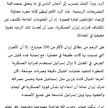
الرد، وبدأ الشك يتسرب إلى أذهان الناس في ما يتعلق بمصداقية
التصريحات الرسمية، جاء الرد الأخير ليظهر كأنه مجرد محاولة
لإرضاء المؤدلجين لفترة قصيرة، إذ أن المعلومات المتاحة تكشف عن
انكشاف قدرات إيران العسكرية، دون أن تُحدث تلك الردود تغييرًا
حقيقيّا في المعادلة.
على الرغم من إطلاق إيران لأكثر من 200 صاروخ، إلا أن الأضرار
التي تسببت بها كانت طفيفة في مجملها، مع إصابة عدد قليل من
الجرحى. في المقابل لا تزال إسرائيل تستخدم قدراتها العسكرية
المتطورة لتنفيذ عمليات اغتيال دقيقة وضربات موسّعة، كان
آخرها اغتيال قادة بارزين مثل إسماعيل هنية وحسن نصرالله.
تدرك إيران تمامًا أن ادعاءاتها بشأن قوتها العسكرية هي أوهام،
والفجوة بينها وبين إسرائيل شاسعة على جميع الأصعدة.
إيران تركت حماس وحزب الله لمواجهة مصيرهما وحدهما، وهي تعلم