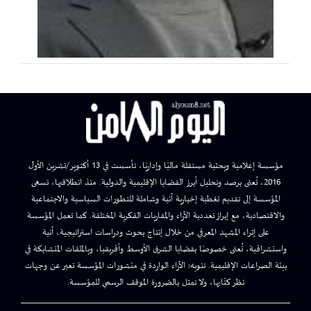
مؤسسة إعلامية وبحثية مستقلة ماليًا وإداريًا، تأسست في 13 أكتوبر/تشرين الأول
2016، تُعنى برصد وتحليل أبرز القضايا الإقليمية والدولية. منذ انطلاقتها، تسعى
المؤسسة إلى تقديم تغطية إخبارية آنية وشاملة للتطورات السياسية والاجتماعية
والاقتصادية، مع إبراز تعددية الآراء والمقاربات الفكرية المختلفة. كما تعمل المؤسسة
على إثراء المشهد المعرفي من خلال إنتاج بحوث ودراسات استراتيجية، آنية
واستشرافية، تُعنى خصوصًا بقضايا الشرق الأوسط وأفريقيا، وبالملفات المتشابكة في
بيئة الصراعات الإقليمية. تنويه: الآراء الواردة في منشورات المؤسسة تعبر عن وجهات
نظر كتّابها، ولا تمثل بالضرورة الموقف الرسمي للمؤسسة.