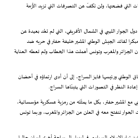
دات التي فضحتها، ولن تكفّ عن التصرفات التي تزيد الأزمة
 الجوار الليبي في الشمال الأفريقي، التي لم تعُد بعيدة عن
 مبكرا لقائد الجيش الوطني المشير خليفة حفتر في حربه ضد
فإن الجزائر والمغرب وتونس أهملت هذا الخطاب ولم تعطه العناية
 الوطني ورئيسها فايز السراج، إلى أن أدى ارتماؤه في أحضان
عادة النظر في التصورات التي يتبنّاها السراج.
ي مع المشير حفتر، بكل ما يمثّله من رمزية عسكرية مؤسساتية،
حوار تنفتح معه في العلن من الجزائر والمغرب، وربما تونس
 تيار الإسلام السياسي في ليبيا، إلى ساحة أخرى لسان حالها