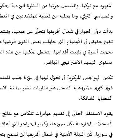
المعهود مع تركيا، والتنصل جزئيا من النظرة الوردية لحك
والسياسي التركي، وما يجلبه من تغذية للمتشددين في المنط
بدأت دول الجوار في شمال أفريقيا تتخلّى عن صمتها، وتبتعد
تغيير حقيقي في الأوضاع التي حاولت بعض القوى فرضها عل
نجحت أنقرة في تثبيت أقدامها، يتخطّى تمكينها من هذه الد
مستوى التهديد الاستراتيجي المباشر.
تكمن الهواجس المركزية في تحوّل ليبيا إلى بؤرة جذب للمتطر
قوى كبرى مشروعية التدخل عبر مقاربات تضر بما تمّ الاست
القضايا الشائكة.
يقود الاستنفار الحالي إلى تقديم مبادرات تتكامل مع نتائج 
التدخلات الخارجية بكل صورها، وكسر الحواجز التي أعاقت 
في سوريا، لأن البيئة الأمنية في شمال أفريقيا لن تسمح ب