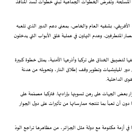
ت المسلحة. وتفرض الخطوات الجماعية تبني خطوات لسدّ المنافذ
ب الأفريقي، بشقيه العام والخاص، بمعنى دعم الدور الذي تلعبه
صار المتطرفين، وعدم التهاون في عملية غلق الأبواب التي يدخلون
فها لتضييق الخناق على تركيا وأذرعها الأمنية، يمثل خطوة كبيرة
دور الميليشيات وتطوير وقف إطلاق النار، وتحويله من هدنة
قوى الداخلية.
 بعض الجهات على رهن تسويتها بإرادتها. فتركيا مصمّمة على
 دون أن تعبأ بما تنتجه ممارساتها من تأثيرات على دول الجوار
 في أزمة مكتومة مع دولة مثل الجزائر، من مظاهرها تراجع الودّ