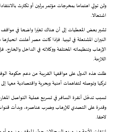
ولن تولي اهتماما بمخرجات مؤتمر برلين أو تكترث بالانتقا
اشتعالا.
تشير بعض المعطيات إلى أن هناك تغيّرا واضحا في مواقف دول
النيران المشتعلة في ليبيا. فإذا كانت مصر أعلنت انحيازها
الإرهاب وتنظيماته المختلفة ووكلائه في الداخل والخارج، 
اللازمة.
ظلت هذه الدول على مواقفها القريبة من دعم حكومة الوفاق
تركيا وتوصله لتفاهمات أمنية وبحرية واقتصادية معها إلى إ
تسبب تدخّل أنقرة السافر في تسريع عملية التواصل المغارب
وقدرة على التصدي للإرهاب وضرب عناصره، وبدأت قنوات ال
لاحقا.
انتقلت الأزمة من مربع السجالات حول الموقف من مع أو ضد