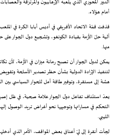
الدور المحوري الذي يلعبه الإرهابيون والمرتزقة والعصابا
أمام هؤلاء.
قذفت قمّة الاتحاد الأفريقي في أديس أبابا الكرة في الملع
آلية حلّ الأزمة بقيادة الكونغو، وتشجيع دول الجوار على ح
منها.
يمكن لدول الجوار أن تصبح رمانة ميزان في الأزمة، لأن تكات
لتنفيذ الإرادة الدولية بشأن حظر تصدير الأسلحة وتقويض 
هشة إلى مستقرة، وتوفير طاقة أمل للحوار السياسي بين ال
يعدّ استئناف تفاعل دول الجوار علامة صحية، في ظل إصرار
التحكم في مساراتها وتوجيهها نحو أغراض تريد الوصول إليها
الليبي.
لجأت أنقرة إلى ليّ أعناق بعض المواقف، الأمر الذي أدخلها