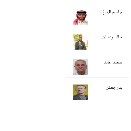
جاسم الجريّد
خالد رغدان
سعید عابد
بدر جعفر