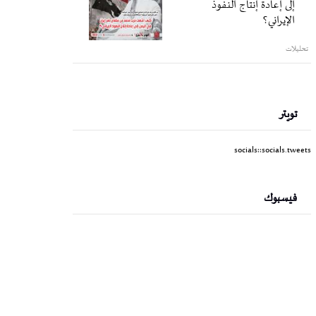
إلى إعادة إنتاج النفوذ
الإيراني؟
تحليلات
تويتر
socials::socials.tweets
فيسبوك