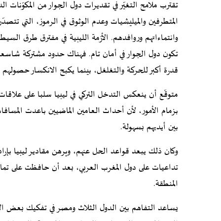
تقترب ملامح التغيّر في تقديرات دول الجوار من المكوّنات 
المتطرفين والميليشيات وعدم الوثوق في الرموز، التي تتصد
وانتماءاتهم وروافدهم. الأزمة الليبية في مفترق طرق السيط
تكون دول الجوار في أمان تام. فهناك حدود مشتركة شاسعة م
قدرة أكبر للحركة والتغلغل، بينما يكبح الانكسار حصوله
متوقّع أن ينعكس التدخل التركي في ليبيا سلبا على علاقا
بزمام الأمور، لأن أحداث العامين الماضيين باعدت المسافا
بين أيديهم بسهولة.
وكان ذلك يبعد قواعد الحل عنهم، ويرهن مقادير ليبيا بإر
تداعيات على دول المغرب العربي، بعد أن حافظت على تماس
المنطقة.
يساعد التفاهم بين الدول الثلاث ومصر في تفكيك بعض الأ