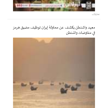
تحليلات
معهد واشنطن يكشف عن محاولة إيران توظيف مضيق هرمز
في مفاوضات واشنطن