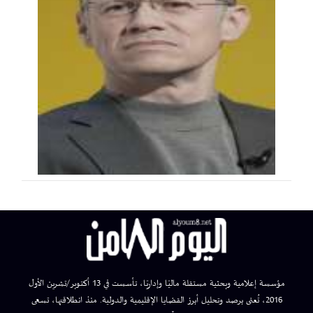
مؤسسة إعلامية وبحثية مستقلة ماليًا وإداريًا، تأسست في 13 أكتوبر/تشرين الأول
2016، تُعنى برصد وتحليل أبرز القضايا الإقليمية والدولية. منذ انطلاقتها، تسعى