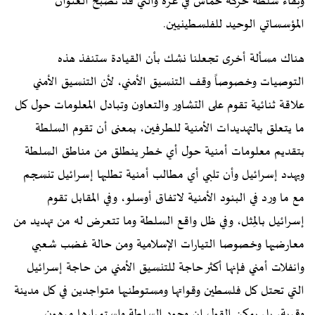
وبقاء سلطة حركة حماس في غزة والتي قد تصبح العنوان
المؤسساتي الوحيد للفلسطينيين.
هناك مسألة أخرى تجعلنا نشك بأن القيادة ستنفذ هذه
التوصيات وخصوصاً وقف التنسيق الأمني، لأن التنسيق الأمني
علاقة ثنائية تقوم على التشاور والتعاون وتبادل المعلومات حول كل
ما يتعلق بالتهديدات الأمنية للطرفين، بمعنى أن تقوم السلطة
بتقديم معلومات أمنية حول أي خطر ينطلق من مناطق السلطة
ويهدد إسرائيل وأن تلبي أي مطالب أمنية تطلبها إسرائيل تنسجم
مع ما ورد في البنود الأمنية لاتفاق أوسلو، وفي المقابل تقوم
إسرائيل بالمِثل، وفي ظل واقع السلطة وما تتعرض له من تهديد من
معارضيها وخصوصا التيارات الإسلامية ومن حالة غضب شعبي
وانفلات أمني فإنها أكثر حاجة للتنسيق الأمني من حاجة إسرائيل
التي تحتل كل فلسطين وقواتها ومستوطنيها متواجدين في كل مدينة
وقرية، بل يمكن القول إن وجود السلطة واستمرارها مرهون