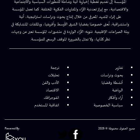
المؤسسة إلى تقديم تغطية إخبارية آنية وشاملة للتطورات السياسية والاجتماعية
والاقتصادية، مع إبراز تعددية الآراء والمقاربات الفكرية المختلفة. كما تعمل المؤسسة
على إثراء المشهد المعرفي من خلال إنتاج بحوث ودراسات استراتيجية، آنية
واستشرافية، تُعنى خصوصًا بقضايا الشرق الأوسط وأفريقيا، وبالملفات المتشابكة في
بيئة الصراعات الإقليمية. تنويه: الآراء الواردة في منشورات المؤسسة تعبر عن وجهات
نظر كتّابها، ولا تمثل بالضرورة الموقف الرسمي للمؤسسة.
تقارير
ترجمة
بحوث ودراسات
تحليلات
أنشطة وقضايا
الأدب والفن
الرياضة
الاقتصاد
آراء وأفكار
انفوجرافك
سياسية الخصوصية
اتفاقية المستخدم
جميع الحقوق محفوظة © 2026
Powered By: