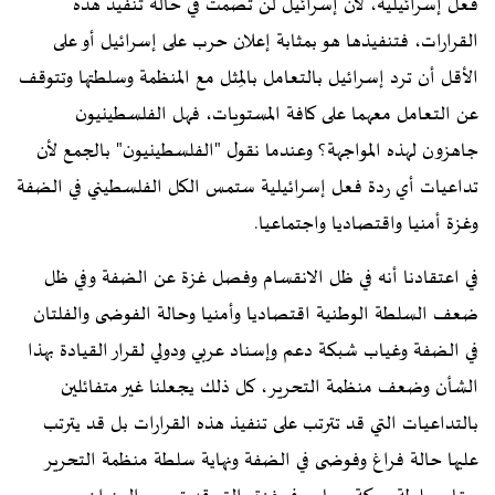
فعل إسرائيلية، لأن إسرائيل لن تصمت في حالة تنفيذ هذه
القرارات، فتنفيذها هو بمثابة إعلان حرب على إسرائيل أو على
الأقل أن ترد إسرائيل بالتعامل بالمِثل مع المنظمة وسلطتها وتتوقف
عن التعامل معهما على كافة المستويات، فهل الفلسطينيون
جاهزون لهذه المواجهة؟ وعندما نقول "الفلسطينيون" بالجمع لأن
تداعيات أي ردة فعل إسرائيلية ستمس الكل الفلسطيني في الضفة
وغزة أمنيا واقتصاديا واجتماعيا.
في اعتقادنا أنه في ظل الانقسام وفصل غزة عن الضفة وفي ظل
ضعف السلطة الوطنية اقتصاديا وأمنيا وحالة الفوضى والفلتان
في الضفة وغياب شبكة دعم وإسناد عربي ودولي لقرار القيادة بهذا
الشأن وضعف منظمة التحرير، كل ذلك يجعلنا غير متفائلين
بالتداعيات التي قد تترتب على تنفيذ هذه القرارات بل قد يترتب
عليها حالة فراغ وفوضى في الضفة ونهاية سلطة منظمة التحرير