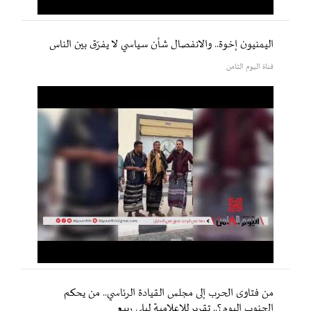
اليمنيون إخوة.. والانفصال شأن سياسي لا يفرّق بين الناس
قناة اليوم الثامن
من فتاوى الحرب إلى مجلس القيادة الرئاسي.. من يحكم
الجنوب اليوم؟.. تقرير للإعلامية ليلى ربيع