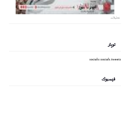
تحليلات
تويتر
socials::socials.tweets
فيسبوك