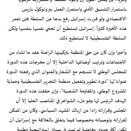
باستمرار التنسيق الأمني واستمرار العمل ببروتوكول باريس
الاقتصادي ولو قررت إسرائيل رفع يدها عن السلطة فلن تعمر
هذه الأخيرة كثيراً. إسرائيل تستطيع أن تحمي نفسها بنفسها ولكن
السلطة الفلسطينية لا تستطيع ذلك.
وأخيرا وإن كان من حق المنظمة بتركيبتها الراهنة عقد ما تشاء من
الاجتماعات وترتيب أوضاعها الداخلية إلا أن مخرجات هذه الدورة
للمجلس الوطني لا تنسجم مع الشعار والعنوان الذي رفعته الدورة
عنوانا لها "دورة تطوير وتفعيل منظمة التحرير الفلسطينية وحماية
المشروع الوطني، والمقاومة الشعبية"، وإن حققت هذه الدورة
الهدف الرئيس لها وهو ملء الشواغر في المناصب العليا إلا أن
المجلس وقراراته زادا من ارباك المشهد السياسي، وكان من الممكن
لقراراته وتوصياته وخصوصا فيما يتعلق بالعلاقة مع إسرائيل أن
تكون أكثر جدوى وفاعلية لو تمت في سياق استراتيجية وطنية