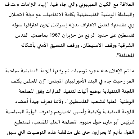
العلاقة مع الكيان الصهيوني والتي جاء فيها: "إنهاء التزامات م.ت.ف
والسلطة الوطنية الفلسطينية بكافة الاتفاقيات مع دولة الاحتلال
وفي مقدمتها: تعليق الاعتراف بدولة إسرائيل لحين اعترافها بدولة
فلسطين على حدود الرابع من حزيران 1967 بعاصمتها القدس
الشرقية ووقف الاستيطان، ووقف التنسيق الأمني بأشكاله
المختلفة".
ما تم الإعلان عنه مجرد توصيات تم رفعها للجنة التنفيذية صاحبة
القرار حيث جاء في البند الأخير لبيان المجلس: "إن المجلس يكلف
اللجنة التنفيذية بوضع آليات لتنفيذ القرارات وفق المصلحة
الوطنية العليا للشعب الفلسطيني"، ولأننا نعرف جيداً أعضاء
اللجنة التنفيذية وكيفية وأسس اختيارهم ونعرف الرؤية السياسية
للرئيس أبو مازن حول مفهوم المصلحة العليا للشعب، نستطيع
القول بأنهم لا يجرؤون حتى على مناقشة هذه التوصيات التي سبق