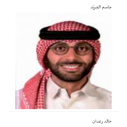
جاسم الجريّد
خالد رغدان