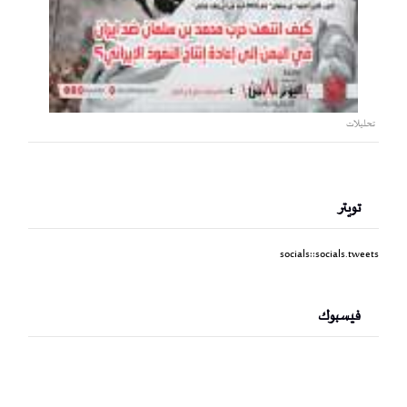
تحليلات
تويتر
socials::socials.tweets
فيسبوك