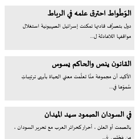
الوَطْواط احترق علمه في الرباط
دول بتصرُّف قادتها تمكنت إسرائيل الصهيونية استغلال
مواقفها اللاعادلة ل...
القانون ينص والحاكم يسوس
الأكيد أن مجموعة منَّا تعلَّمت معني الحياة بأبهى ترتيباتِ
سُموِّها في...
في السودان الصمود سيد الميدان
بالصمت أو العلن ، أحرار كحرائر العرب مع تحرير السودان ،
من مَجْلِسِ عَ...