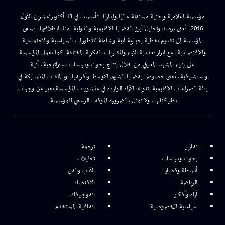
مؤسسة إعلامية وبحثية مستقلة ماليًا وإداريًا، تأسست في 13 أكتوبر/تشرين الأول
2016، تُعنى برصد وتحليل أبرز القضايا الإقليمية والدولية. منذ انطلاقتها، تسعى
المؤسسة إلى تقديم تغطية إخبارية آنية وشاملة للتطورات السياسية والاجتماعية
والاقتصادية، مع إبراز تعددية الآراء والمقاربات الفكرية المختلفة. كما تعمل المؤسسة
على إثراء المشهد المعرفي من خلال إنتاج بحوث ودراسات استراتيجية، آنية
واستشرافية، تُعنى خصوصًا بقضايا الشرق الأوسط وأفريقيا، وبالملفات المتشابكة في
بيئة الصراعات الإقليمية. تنويه: الآراء الواردة في منشورات المؤسسة تعبر عن وجهات
نظر كتّابها، ولا تمثل بالضرورة الموقف الرسمي للمؤسسة.
تقارير
ترجمة
بحوث ودراسات
تحليلات
أنشطة وقضايا
الأدب والفن
الرياضة
الاقتصاد
آراء وأفكار
انفوجرافك
سياسية الخصوصية
اتفاقية المستخدم