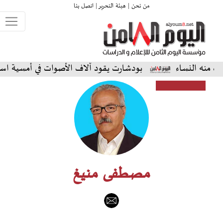
من نحن |
هيئة التحرير |
اتصل بنا
اء
بودشارت يقود آلاف الأصوات في أمسية استثنائية على 
مصطفى منيغ