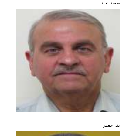
سعید عابد
بدر جعفر