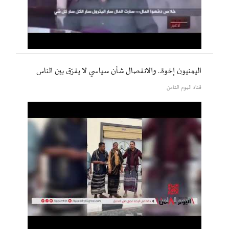
اليمنيون إخوة.. والانفصال شأن سياسي لا يفرّق بين الناس
قناة اليوم الثامن