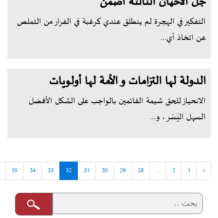
جُل الأحيان الثالثة أضمن
التفكير في الهجرة لم ينطلق عندي كرغبة في الفرار من التملص
عن اتخاذ أي...
الدولة لها التزامات و الأمة لها أولويات
الانحياز للحق شيمة القائمين بالواجب على الشكل الأفضل
السهل اليَسَر ، و...
35
34
33
32
31
30
29
28
...
2
1
«