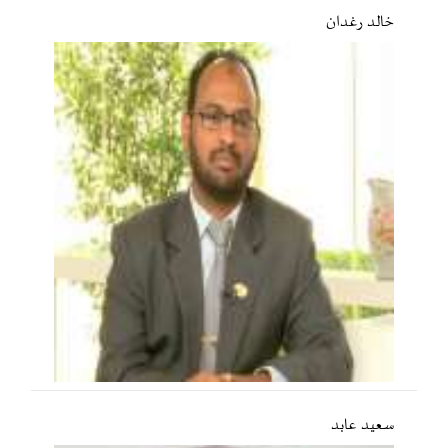
خالد رغدان
سعید عابد