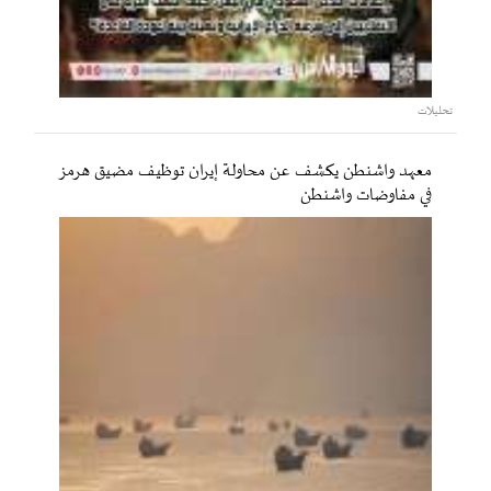
تحليلات
معهد واشنطن يكشف عن محاولة إيران توظيف مضيق هرمز
في مفاوضات واشنطن