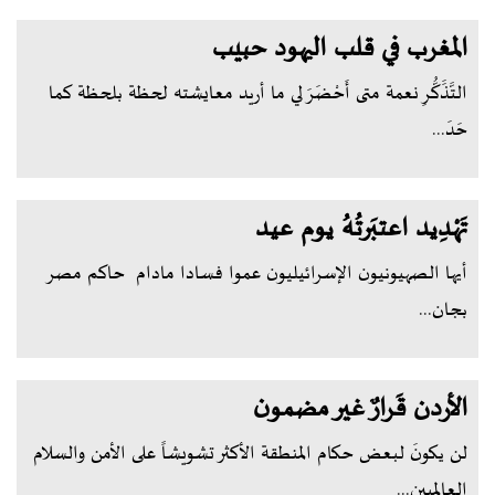
المغرب في قلب اليهود حبيب
التَّذََكُّرِ نعمة متى أَحْضَرَ لي ما أريد معايشته لحظة بلحظة كما
حَدَ...
تَهْدِيد اعتبَرتُهُ يوم عيد
أيها الصهيونيون الإسرائيليون عموا فسادا مادام حاكم مصر
بجان...
الأردن قَرارٌ غير مضمون
لن يكونَ لبعض حكام المنطقة الأكثر تشويشاً على الأمن والسلام
العالميين...