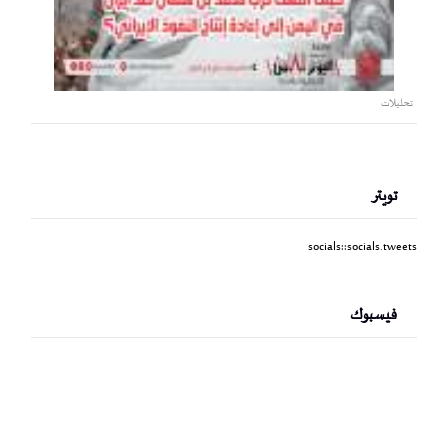
تحليلات
تويتر
socials::socials.tweets
فيسبوك