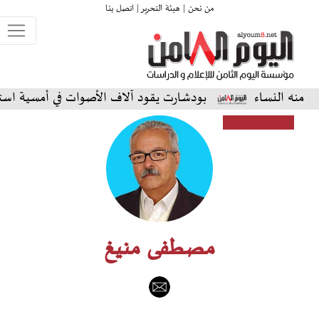
من نحن |
هيئة التحرير |
اتصل بنا
اء
بودشارت يقود آلاف الأصوات في أمسية استثنائية على 
مصطفى منيغ