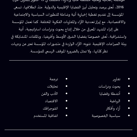
مؤسسة إعلامية وبحثية مستقلة ماليًا وإداريًا، تأسست في 13 أكتوبر/تشرين الأول
2016، تُعنى برصد وتحليل أبرز القضايا الإقليمية والدولية. منذ انطلاقتها، تسعى
المؤسسة إلى تقديم تغطية إخبارية آنية وشاملة للتطورات السياسية والاجتماعية
والاقتصادية، مع إبراز تعددية الآراء والمقاربات الفكرية المختلفة. كما تعمل المؤسسة
على إثراء المشهد المعرفي من خلال إنتاج بحوث ودراسات استراتيجية، آنية
واستشرافية، تُعنى خصوصًا بقضايا الشرق الأوسط وأفريقيا، وبالملفات المتشابكة في
بيئة الصراعات الإقليمية. تنويه: الآراء الواردة في منشورات المؤسسة تعبر عن وجهات
نظر كتّابها، ولا تمثل بالضرورة الموقف الرسمي للمؤسسة.
تقارير
ترجمة
بحوث ودراسات
تحليلات
أنشطة وقضايا
الأدب والفن
الرياضة
الاقتصاد
آراء وأفكار
انفوجرافك
سياسية الخصوصية
اتفاقية المستخدم