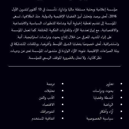
مؤسسة إعلامية وبحثية مستقلة ماليًا وإداريًا، تأسست في 13 أكتوبر/تشرين الأول
2016، تُعنى برصد وتحليل أبرز القضايا الإقليمية والدولية. منذ انطلاقتها، تسعى
المؤسسة إلى تقديم تغطية إخبارية آنية وشاملة للتطورات السياسية والاجتماعية
والاقتصادية، مع إبراز تعددية الآراء والمقاربات الفكرية المختلفة. كما تعمل المؤسسة
على إثراء المشهد المعرفي من خلال إنتاج بحوث ودراسات استراتيجية، آنية
واستشرافية، تُعنى خصوصًا بقضايا الشرق الأوسط وأفريقيا، وبالملفات المتشابكة في
بيئة الصراعات الإقليمية. تنويه: الآراء الواردة في منشورات المؤسسة تعبر عن وجهات
نظر كتّابها، ولا تمثل بالضرورة الموقف الرسمي للمؤسسة.
تقارير
ترجمة
بحوث ودراسات
تحليلات
أنشطة وقضايا
الأدب والفن
الرياضة
الاقتصاد
آراء وأفكار
انفوجرافك
سياسية الخصوصية
اتفاقية المستخدم