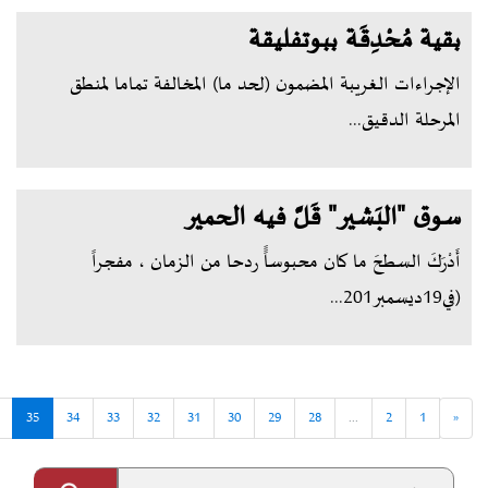
بقية مُحْدِقَة ببوتفليقة
الإجراءات الغريبة المضمون (لحد ما) المخالفة تماما لمنطق
المرحلة الدقيق...
سوق "البَشير" قَلَّ فيه الحمير
أَدْرَكَ السطحَ ما كان محبوساًً ردحا من الزمان ، مفجراً
(في19ديسمبر201...
35
34
33
32
31
30
29
28
...
2
1
«