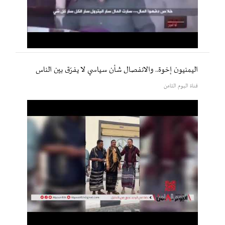
اليمنيون إخوة.. والانفصال شأن سياسي لا يفرّق بين الناس
قناة اليوم الثامن