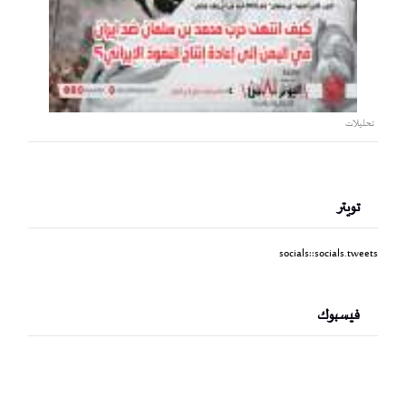
تحليلات
تويتر
socials::socials.tweets
فيسبوك