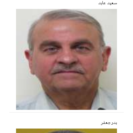
سعید عابد
بدر جعفر