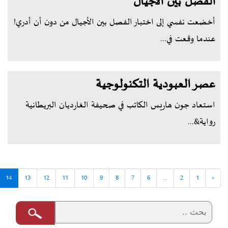
الفصل بين الأجيال
أخضعت نفسي إلى اختبار الفصل بين الأجيال من دون أن أدري!
عندما وقعت في...
عصر العبودية التكنولوجية
استعاد جون هاريس الكاتب في صحيفة الغارديان البريطانية
رواية&...
14
13
12
11
10
9
8
7
6
...
2
1
«