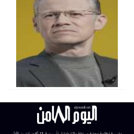
مؤسسة إعلامية وبحثية مستقلة ماليًا وإداريًا، تأسست في 13 أكتوبر/تشرين الأول