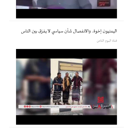
اليمنيون إخوة.. والانفصال شأن سياسي لا يفرّق بين الناس
قناة اليوم الثامن