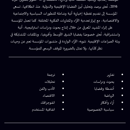
2016، تُعنى برصد وتحليل أبرز القضايا الإقليمية والدولية. منذ انطلاقتها، تسعى
المؤسسة إلى تقديم تغطية إخبارية آنية وشاملة للتطورات السياسية والاجتماعية
والاقتصادية، مع إبراز تعددية الآراء والمقاربات الفكرية المختلفة. كما تعمل المؤسسة
على إثراء المشهد المعرفي من خلال إنتاج بحوث ودراسات استراتيجية، آنية
واستشرافية، تُعنى خصوصًا بقضايا الشرق الأوسط وأفريقيا، وبالملفات المتشابكة في
بيئة الصراعات الإقليمية. تنويه: الآراء الواردة في منشورات المؤسسة تعبر عن وجهات
نظر كتّابها، ولا تمثل بالضرورة الموقف الرسمي للمؤسسة.
تقارير
ترجمة
بحوث ودراسات
تحليلات
أنشطة وقضايا
الأدب والفن
الرياضة
الاقتصاد
آراء وأفكار
انفوجرافك
سياسية الخصوصية
اتفاقية المستخدم