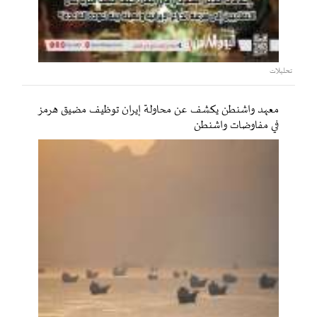
تحليلات
معهد واشنطن يكشف عن محاولة إيران توظيف مضيق هرمز
في مفاوضات واشنطن