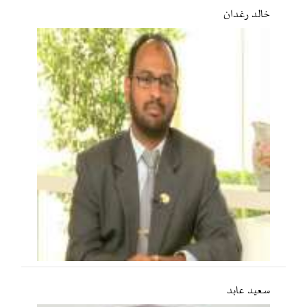
خالد رغدان
سعید عابد