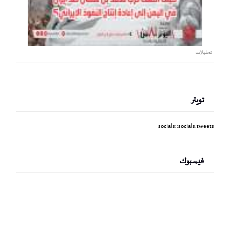
تحليلات
تويتر
socials::socials.tweets
فيسبوك