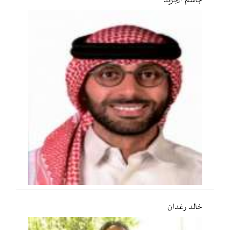
جاسم الجريّد
خالد رغدان