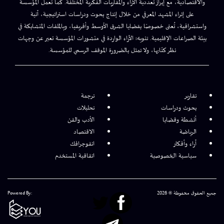
والاقتصادية، مع إبراز تعددية الآراء والمقاربات الفكرية المختلفة. كما تعمل المؤسسة
على إثراء المشهد المعرفي من خلال إنتاج بحوث ودراسات استراتيجية، آنية
واستشرافية، تُعنى خصوصًا بقضايا الشرق الأوسط وأفريقيا، وبالملفات المتشابكة في
بيئة الصراعات الإقليمية. تنويه: الآراء الواردة في منشورات المؤسسة تعبر عن وجهات
نظر كتّابها، ولا تمثل بالضرورة الموقف الرسمي للمؤسسة.
تقارير
ترجمة
بحوث ودراسات
تحليلات
أنشطة وقضايا
الأدب والفن
الرياضة
الاقتصاد
آراء وأفكار
انفوجرافك
سياسية الخصوصية
اتفاقية المستخدم
جميع الحقوق محفوظة © 2026
Powered By: