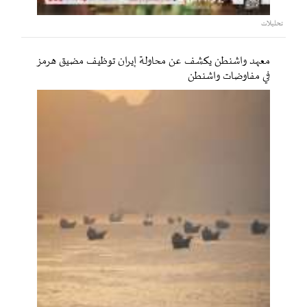
تحليلات
معهد واشنطن يكشف عن محاولة إيران توظيف مضيق هرمز
في مفاوضات واشنطن