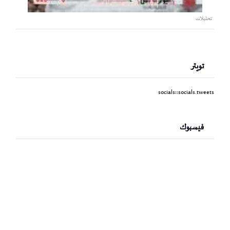
تحليلات
تويتر
socials::socials.tweets
فيسبوك