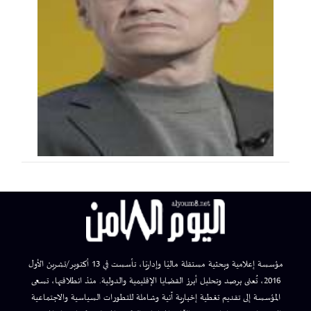
مؤسسة إعلامية وبحثية مستقلة ماليًا وإداريًا، تأسست في 13 أكتوبر/تشرين الأول
2016، تُعنى برصد وتحليل أبرز القضايا الإقليمية والدولية. منذ انطلاقتها، تسعى
المؤسسة إلى تقديم تغطية إخبارية آنية وشاملة للتطورات السياسية والاجتماعية