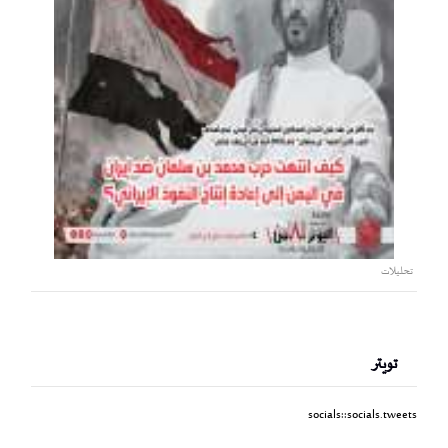
تحليلات
تويتر
socials::socials.tweets