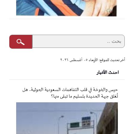
آخر تحديث للموقع: الأربعاء ٠٥ أغسطس ٢٠٢٦
احدث الأخبار
حيس والخوخة في قلب التفاهمات السعودية الحوثية.. هل
تُغلق جبهة الحديدة بتسليم ما تبقى منها؟