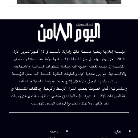
مؤسسة إعلامية وبحثية مستقلة ماليًا وإداريًا، تأسست في 13 أكتوبر/تشرين الأول
2016، تُعنى برصد وتحليل أبرز القضايا الإقليمية والدولية. منذ انطلاقتها، تسعى
المؤسسة إلى تقديم تغطية إخبارية آنية وشاملة للتطورات السياسية والاجتماعية
والاقتصادية، مع إبراز تعددية الآراء والمقاربات الفكرية المختلفة. كما تعمل المؤسسة
على إثراء المشهد المعرفي من خلال إنتاج بحوث ودراسات استراتيجية، آنية
واستشرافية، تُعنى خصوصًا بقضايا الشرق الأوسط وأفريقيا، وبالملفات المتشابكة في
بيئة الصراعات الإقليمية. تنويه: الآراء الواردة في منشورات المؤسسة تعبر عن وجهات
نظر كتّابها، ولا تمثل بالضرورة الموقف الرسمي للمؤسسة.
تقارير
ترجمة