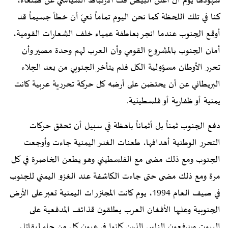
شهودها يوم أن أعلن البيض فك الارتباط السياسي عن صنعاء،
كنا في تلك اللحظة كما نحن اليوم تماماً نعيّ أن خطأ جسيماً قد
أوقع الجنوب عندما انجر بعاطفة عمياء خلف الشعارات القومية،
أمان الجنوب بالمشروع القومي وأن العرب لهم وحدة مصير وأن
تحرر الأوطان مسؤولية الكل فلم يتأخر الجنوبي من بعد الجلاء
البريطاني عن أن يحتضن على أرضه كل حركة تحررية عربية كانت
يمنية أو ظفارية أو فلسطينية.
دفع الجنوب ثمناً بل أثماناً باهظة في سبيل أن تحقق حركات
التحرر الوطنية أهدافها، طعنات الغدر اليمنية جاءت وأوجعت
الجنوب ومع ذلك مضى مع الفلسطيني وهو يطعن الخاصرة في كل
مرة ومع ذلك مضى حتى جاءت الكاشفة عند الغزو اليمني للجنوب
في صيف العام 1994، يوم كانت المجنزرات اليمنية تعبر على الأرض
الجنوبية وعليها الأفغان العرب يطلقون قذائف المدفعية على
البيوت ويدفعون الناس الذين كانوا في عيون كل من جاء ليقاتل