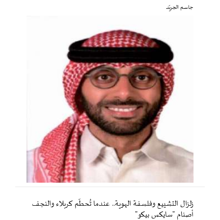
جاسم الجريّد
زلزال التشييع وفلسفة الهوية.. عندما تُحطّم كربلاء والنجف
أصنام "سايكس بيكو"