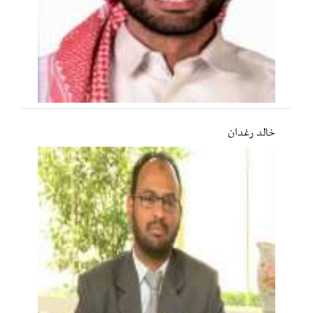
خالد رغدان