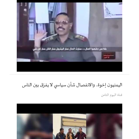
اليمنيون إخوة.. والانفصال شأن سياسي لا يفرّق بين الناس
قناة اليوم الثامن